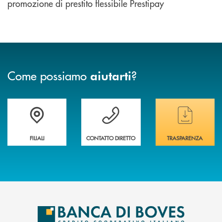
promozione di prestito flessibile Prestipay
Come possiamo
?
aiutarti
Trova la filiale&nbsp; più vicina a te
Hai bisogno di assistenza immediata ?
Hai bisogno di alcun
FILIALI
CONTATTO DIRETTO
TRASPARENZA