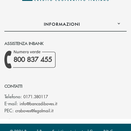
INFORMAZIONI
ASSISTENZA INBANK
800 837 455
CONTATTI
Telefono:
0171.380117
(si apre l’app di posta elettronica)
E-mail:
info@bancadiboves.it
(si apre l’app di posta elettronica)
PEC:
craboves@legalmail.it