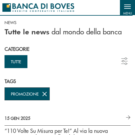
Salta al contenuto principale
MENU
NEWS
dal mondo della banca
Tutte le news
CATEGORIE
TUTTE
TAGS
PROMOZIONE
15 GEN 2025
“110 Volte Su Misura per Te!” Al via la nuova