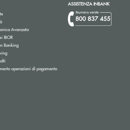
ASSISTENZA INBANK
te
800 837 455
tà
Apre una nuova finestra
tronica Avanzata
Apre una nuova finestra
si IBOR
Apre una nuova finestra
n Banking
wing
Apre una nuova finestra
lti
Apre una nuova finestra
mento operazioni di pagamento
ronica)
nica)