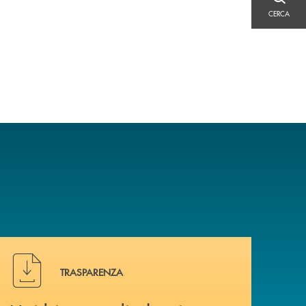
CERCA
CERCA
Hai bisogno di alcuni documenti ? Vai alla pagina della 
TRASPARENZA