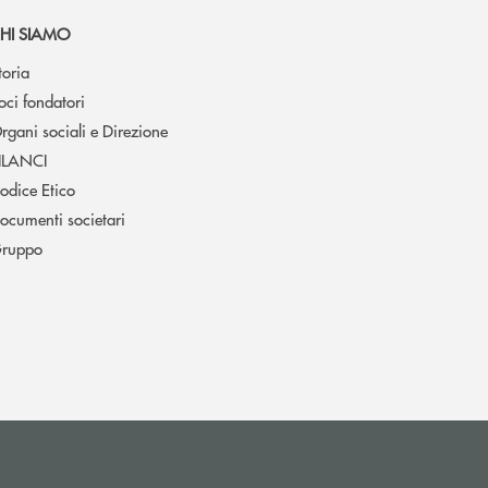
HI SIAMO
toria
oci fondatori
rgani sociali e Direzione
ILANCI
odice Etico
ocumenti societari
ruppo