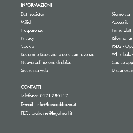
INFORMAZIONI
Dati societari
Siamo con 
Apre una nuova finestra
Mifid
Accessibili
Trasparenza
Firma Elet
Privacy
Riforma tas
Cookie
PSD2 - Ope
Reclami e Risoluzione delle controversie
Whistleblo
Nuova definizione di default
Codice appa
Sicurezza web
Disconosci
CONTATTI
Telefono:
0171.380117
(si apre l’app di posta elett
E-mail:
info@bancadiboves.it
(si apre l’app di posta elettro
PEC:
craboves@legalmail.it