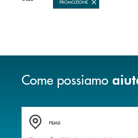
PROMOZIONE
Come possiamo
aiut
Trova la filiale&nbsp; più vicina a te
FILIALI