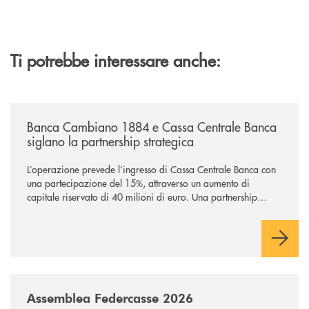
Ti potrebbe interessare anche:
/news/banca-cambiano-1884-e-cassa-centrale-banca-siglano-la-partner
Banca Cambiano 1884 e Cassa Centrale Banca
siglano la partnership strategica
L’operazione prevede l’ingresso di Cassa Centrale Banca con
una partecipazione del 15%, attraverso un aumento di
capitale riservato di 40 milioni di euro. Una partnership
industriale strategica, fondata sulla condivisione di valori
comuni e sulla prossimità ai territori, per ampliare l’offerta e
sostenere nuove opportunità di crescita e sviluppo.
/news/assemblea-federcasse-2026/
Assemblea Federcasse 2026