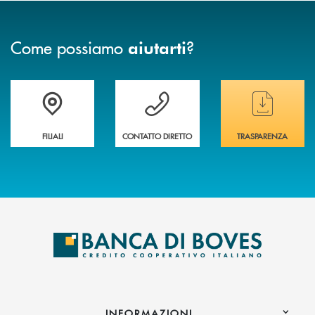
Come possiamo
?
aiutarti
Trova la filiale&nbsp; più vicina a te
Hai bisogno di assistenza immediata ?
Hai bisogno di alcun
FILIALI
CONTATTO DIRETTO
TRASPARENZA
INFORMAZIONI