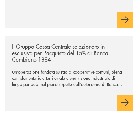
/news/il-gruppo-cassa-centrale-selezionato-in-esclusiva-per-lacquisto
Il Gruppo Cassa Centrale selezionato in
esclusiva per l'acquisto del 15% di Banca
Cambiano 1884
Un'operazione fondata su radici cooperative comuni, piena
complementarietà territoriale e una visione industriale di
lungo periodo, nel pieno rispetto dell'autonomia di Banca
Cambiano. Nei prossimi giorni verrà avviato il periodo di
negoziazione esclusiva per la finalizzazione dell’operazione.