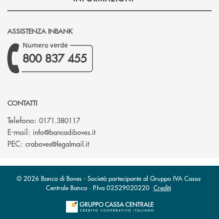
ASSISTENZA INBANK
800 837 455
CONTATTI
Telefono:
0171.380117
(si apre l’app di posta elettronica)
E-mail:
info@bancadiboves.it
(si apre l’app di posta elettronica)
PEC:
craboves@legalmail.it
© 2026 Banca di Boves - Società partecipante al Gruppo IVA Cassa
Centrale Banca · P.Iva 02529020220
Crediti