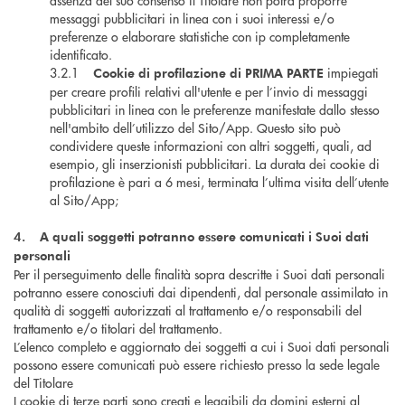
assenza del suo consenso il Titolare non potrà proporre
messaggi pubblicitari in linea con i suoi interessi e/o
preferenze o elaborare statistiche con ip completamente
identificato.
3.2.1
impiegati
Cookie di profilazione di PRIMA PARTE
per creare profili relativi all'utente e per l’invio di messaggi
pubblicitari in linea con le preferenze manifestate dallo stesso
nell'ambito dell’utilizzo del Sito/App. Questo sito può
condividere queste informazioni con altri soggetti, quali, ad
esempio, gli inserzionisti pubblicitari. La durata dei cookie di
profilazione è pari a 6 mesi, terminata l’ultima visita dell’utente
al Sito/App;
4. A quali soggetti potranno essere comunicati i Suoi dati
personali
Per il perseguimento delle finalità sopra descritte i Suoi dati personali
potranno essere conosciuti dai dipendenti, dal personale assimilato in
qualità di soggetti autorizzati al trattamento e/o responsabili del
trattamento e/o titolari del trattamento.
L’elenco completo e aggiornato dei soggetti a cui i Suoi dati personali
possono essere comunicati può essere richiesto presso la sede legale
del Titolare
I cookie di terze parti sono creati e leggibili da domini esterni al