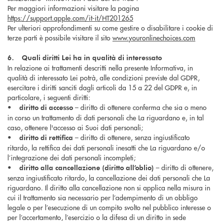
Per maggiori informazioni visitare la pagina
https://support.apple.com/it-it/HT201265
Per ulteriori approfondimenti su come gestire o disabilitare i cookie di
terze parti è possibile visitare il sito
www.youronlinechoices.com
6. Quali diritti Lei ha in qualità di interessato
In relazione ai trattamenti descritti nella presente Informativa, in
qualità di interessato Lei potrà, alle condizioni previste dal GDPR,
esercitare i diritti sanciti dagli articoli da 15 a 22 del GDPR e, in
particolare, i seguenti diritti:
•
– diritto di ottenere conferma che sia o meno
diritto di accesso
in corso un trattamento di dati personali che La riguardano e, in tal
caso, ottenere l'accesso ai Suoi dati personali;
•
– diritto di ottenere, senza ingiustificato
diritto di rettifica
ritardo, la rettifica dei dati personali inesatti che La riguardano e/o
l’integrazione dei dati personali incompleti;
•
– diritto di ottenere,
diritto alla cancellazione (diritto all’oblio)
senza ingiustificato ritardo, la cancellazione dei dati personali che La
riguardano. Il diritto alla cancellazione non si applica nella misura in
cui il trattamento sia necessario per l’adempimento di un obbligo
legale o per l’esecuzione di un compito svolto nel pubblico interesse o
per l’accertamento, l’esercizio o la difesa di un diritto in sede