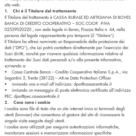
sito web.
1. Chi è il Titolare del trattamento
Il Titolare del trattamento è CASSA RURALE ED ARTIGIANA DI BOVES
BANCA DI CREDITO COOPERATIVO – SOC.COOP. P.IVA
02529020220 , con sede legale in Boves, Piazza Italia n. 44, nella
persona del legale rappresentante pro tempore (il “Titolare”).
Il Titolare ha altresì nominato un Responsabile della protezione dei
dati (“DPO”), che Lei potrà contattare direttamente per l’esercizio dei
Suoi diritti, nonché per ricevere qualsiasi informazione relativa al
trattamento dei Suoi dati personali e/o alla presente Informativa,
scrivendo a:
• Cassa Centrale Banca – Credito Cooperativo Italiano S.p.A., via
Segantini 5, Trento (38122) – Att.ne Data Protection Officer
• inviando una e-mail all’indirizzo: dpo@cassacentrale.it
• inviando un messaggio di posta elettronica certificata all’indirizzo
PEC: dpo@pec.cassacentrale.it
2. Cosa sono i cookie
I cookie sono file di testo che un sito internet invia ai terminali degli
utenti (browser) che consentono al gestore del sito di riconoscere le
singole visite eseguite dagli utenti.
I cookie sono utilizzati per eseguire autenticazioni informatiche,
monitorare sessioni e memorizzare informazioni specifiche