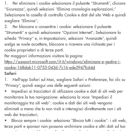
1. Per eliminare i cookie selezionare il pulsante “Strumenti”, cliccare
“Sicurezza”, quindi selezioni “Elimina cronologia esplorazioni;”
Selezionare la casella di controllo Cookie e dati del sito Web e quindi
scegliere “Elimina”;
2. Per bloccare o consentire i cookie: selezionare il pulsante
“Strumenti” e quindi selezionare “Opzioni Internet”; Selezionare la
scheda “Privacy” e, in Impostazioni, selezioni “Avanzate”, quindi
scelga se vuole accettare, bloccare o ricevere una richiesta per i
cookie proprietari o di terze parti.
Per maggiori informazioni visitare la pagina
https://support.microsoft.com/it-it/windows/eliminare-e-gestire-i-
cookie-168dab11-0753-043d-7c16-ede5947fc64d
Safari
1. Nell'app Safari sul Mac, scegliere Safari > Preferenze, fai clic su
“Privacy”, quindi esegui una delle seguenti azioni:
• Impedisci ai tracciatori di utilizzare cookie e dati di siti web per
monitorare la tua navigazione: seleziona la voce “Impedisci il
monitoraggio tra siti web”: cookie e dati dei siti web vengono
eliminati a meno che tu non visiti e interagisci direttamente con i siti
web dei tracciatori;
• Blocca sempre i cookie: seleziona “Blocca tutti i cookie”: i siti web,
terze parti e sponsor non possono archiviare cookie e altri dati sul tuo