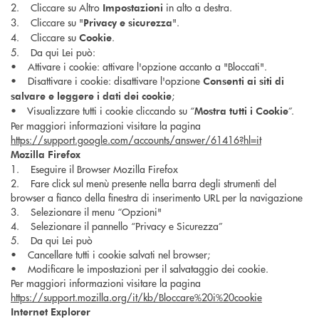
2. Cliccare su Altro
in alto a destra.
Impostazioni
3. Cliccare su "
".
Privacy e sicurezza
4. Cliccare su
.
Cookie
5. Da qui Lei può:
• Attivare i cookie: attivare l'opzione accanto a "Bloccati".
• Disattivare i cookie: disattivare l'opzione
Consenti ai siti di
;
salvare e leggere i dati dei cookie
• Visualizzare tutti i cookie cliccando su “
”.
Mostra tutti i Cookie
Per maggiori informazioni visitare la pagina
https://support.google.com/accounts/answer/61416?hl=it
Mozilla Firefox
1. Eseguire il Browser Mozilla Firefox
2. Fare click sul menù presente nella barra degli strumenti del
browser a fianco della finestra di inserimento URL per la navigazione
3. Selezionare il menu “Opzioni"
4. Selezionare il pannello “Privacy e Sicurezza”
5. Da qui Lei può
• Cancellare tutti i cookie salvati nel browser;
• Modificare le impostazioni per il salvataggio dei cookie.
Per maggiori informazioni visitare la pagina
https://support.mozilla.org/it/kb/Bloccare%20i%20cookie
Internet Explorer