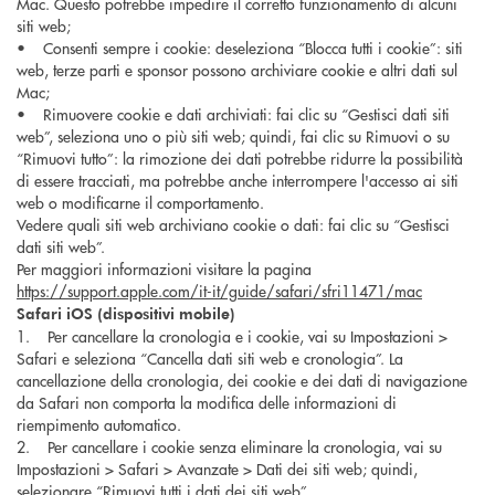
Mac. Questo potrebbe impedire il corretto funzionamento di alcuni
siti web;
• Consenti sempre i cookie: deseleziona “Blocca tutti i cookie”: siti
web, terze parti e sponsor possono archiviare cookie e altri dati sul
Mac;
• Rimuovere cookie e dati archiviati: fai clic su “Gestisci dati siti
web”, seleziona uno o più siti web; quindi, fai clic su Rimuovi o su
“Rimuovi tutto”: la rimozione dei dati potrebbe ridurre la possibilità
di essere tracciati, ma potrebbe anche interrompere l'accesso ai siti
web o modificarne il comportamento.
Vedere quali siti web archiviano cookie o dati: fai clic su “Gestisci
dati siti web”.
Per maggiori informazioni visitare la pagina
https://support.apple.com/it-it/guide/safari/sfri11471/mac
Safari iOS (dispositivi mobile)
1. Per cancellare la cronologia e i cookie, vai su Impostazioni >
Safari e seleziona “Cancella dati siti web e cronologia”. La
cancellazione della cronologia, dei cookie e dei dati di navigazione
da Safari non comporta la modifica delle informazioni di
riempimento automatico.
2. Per cancellare i cookie senza eliminare la cronologia, vai su
Impostazioni > Safari > Avanzate > Dati dei siti web; quindi,
selezionare “Rimuovi tutti i dati dei siti web”.