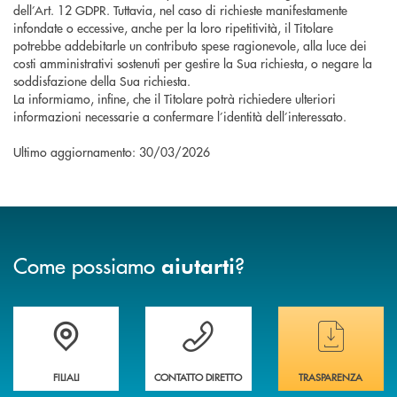
dell’Art. 12 GDPR. Tuttavia, nel caso di richieste manifestamente
infondate o eccessive, anche per la loro ripetitività, il Titolare
potrebbe addebitarle un contributo spese ragionevole, alla luce dei
costi amministrativi sostenuti per gestire la Sua richiesta, o negare la
soddisfazione della Sua richiesta.
La informiamo, infine, che il Titolare potrà richiedere ulteriori
informazioni necessarie a confermare l’identità dell’interessato.
Ultimo aggiornamento:
30
/03/2026
Come possiamo
?
aiutarti
Trova la filiale&nbsp; più vicina a te
Hai bisogno di assistenza immediata ?
Hai bisogno di alcun
FILIALI
CONTATTO DIRETTO
TRASPARENZA