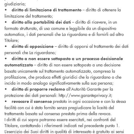
giudiziaria;
•
– diritto di ottenere la
diritto di limitazione di trattamento
limitazione del trattamento;
•
– diritto di ricevere, in un
diritto alla portabilità dei dati
formato strutturato, di uso comune e leggibile da un dispositivo
automatico, i dati personali che La riguardano e di fornirli ad altro
Titolare;
•
– diritto di opporsi al trattamento dei dati
diritto di opposizione
personali che La riguardano;
•
diritto a non essere sottoposto a un processo decisionale
– diritto di non essere sottoposto a una decisione
automatizzato
basata unicamente sul trattamento automatizzato, compresa la
profilazione, che produca effetti giuridici che lo riguardano o che
incida in modo analogo significativamente sulla sua persona;
•
all’Autorità Garante per la
diritto di proporre reclamo
protezione dei dati personali: http://www.garanteprivacy.it;
•
prestato in ogni occasione e con la stessa
revocare il consenso
facilità con cui è stato fornito senza pregiudicare la liceità del
trattamento basata sul consenso prestato prima della revoca.
I diritti di cui sopra potranno essere esercitati, nei confronti del
Titolare, contattando i riferimenti indicati nel precedente punto 1.
L’esercizio dei Suoi diritti in qualità di interessato è gratuito ai sensi