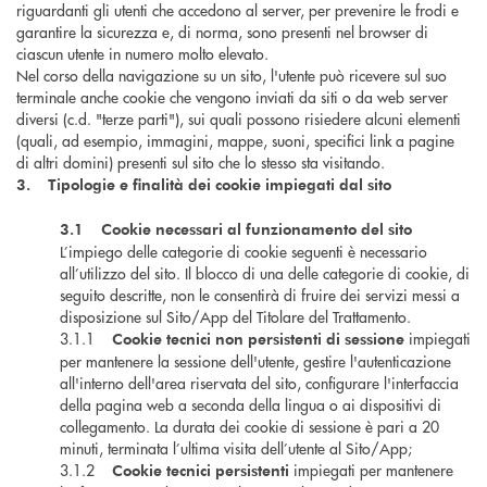
riguardanti gli utenti che accedono al server, per prevenire le frodi e
garantire la sicurezza e, di norma, sono presenti nel browser di
ciascun utente in numero molto elevato.
Nel corso della navigazione su un sito, l'utente può ricevere sul suo
terminale anche cookie che vengono inviati da siti o da web server
diversi (c.d. "terze parti"), sui quali possono risiedere alcuni elementi
(quali, ad esempio, immagini, mappe, suoni, specifici link a pagine
di altri domini) presenti sul sito che lo stesso sta visitando.
3. Tipologie e finalità dei cookie impiegati dal sito
3.1 Cookie necessari al funzionamento del sito
L’impiego delle categorie di cookie seguenti è necessario
all’utilizzo del sito. Il blocco di una delle categorie di cookie, di
seguito descritte, non le consentirà di fruire dei servizi messi a
disposizione sul Sito/App del Titolare del Trattamento.
3.1.1
impiegati
Cookie tecnici non persistenti di sessione
per mantenere la sessione dell'utente, gestire l'autenticazione
all'interno dell'area riservata del sito, configurare l'interfaccia
della pagina web a seconda della lingua o ai dispositivi di
collegamento. La durata dei cookie di sessione è pari a 20
minuti, terminata l’ultima visita dell’utente al Sito/App;
3.1.2
impiegati per mantenere
Cookie tecnici persistenti