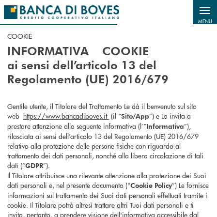
Salta al contenuto principale
MENU
COOKIE
INFORMATIVA COOKIE
ai sensi dell’articolo 13 del
Regolamento (UE) 2016/679
Gentile utente, il Titolare del Trattamento Le dà il benvenuto sul sito
web
https://www.bancadiboves.it
(il “
”) e La invita a
Sito/App
prestare attenzione alla seguente informativa (l’“
”),
Informativa
rilasciata ai sensi dell’articolo 13 del Regolamento (UE) 2016/679
relativo alla protezione delle persone fisiche con riguardo al
trattamento dei dati personali, nonché alla libera circolazione di tali
dati (“
”).
GDPR
Il Titolare attribuisce una rilevante attenzione alla protezione dei Suoi
dati personali e, nel presente documento (“
”) Le fornisce
Cookie Policy
informazioni sul trattamento dei Suoi dati personali effettuati tramite i
cookie. Il Titolare potrà altresì trattare altri Tuoi dati personali e ti
invita, pertanto, a prendere visione dell'informativa accessibile dal