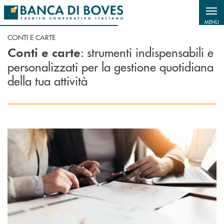
Salta al contenuto principale
MENU
CONTI E CARTE
: strumenti indispensabili e
Conti e carte
personalizzati per la gestione quotidiana
della tua attività
Scopri di più Conti correnti