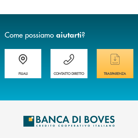
Come possiamo
?
aiutarti
Trova la filiale&nbsp; più vicina a te
Hai bisogno di assistenza immediata ?
Hai bisogno di alcun
FILIALI
CONTATTO DIRETTO
TRASPARENZA