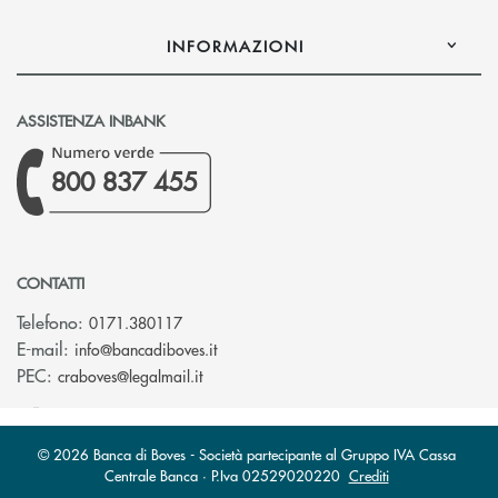
INFORMAZIONI
ASSISTENZA INBANK
800 837 455
CONTATTI
Telefono:
0171.380117
(si apre l’app di posta elettronica)
E-mail:
info@bancadiboves.it
(si apre l’app di posta elettronica)
PEC:
craboves@legalmail.it
© 2026 Banca di Boves - Società partecipante al Gruppo IVA Cassa
Centrale Banca · P.Iva 02529020220
Crediti