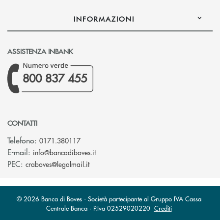
INFORMAZIONI
ASSISTENZA INBANK
800 837 455
CONTATTI
Telefono:
0171.380117
(si apre l’app di posta elettronica)
E-mail:
info@bancadiboves.it
(si apre l’app di posta elettronica)
PEC:
craboves@legalmail.it
© 2026 Banca di Boves - Società partecipante al Gruppo IVA Cassa
Centrale Banca · P.Iva 02529020220
Crediti