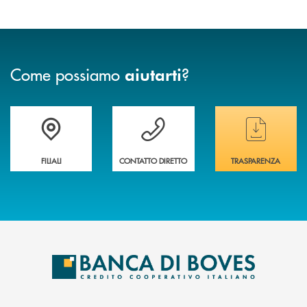
Come possiamo
?
aiutarti
Trova la filiale&nbsp; più vicina a te
Hai bisogno di assistenza immediata ?
Hai bisogno di alcun
FILIALI
CONTATTO DIRETTO
TRASPARENZA