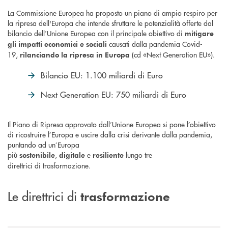
La Commissione Europea ha proposto un piano di ampio respiro per
la ripresa dell'Europa che intende sfruttare le potenzialità offerte dal
bilancio dell’Unione Europea con il principale obiettivo di
mitigare
causati dalla pandemia Covid-
gli impatti economici e sociali
19,
(cd «Next Generation EU»).
rilanciando la ripresa in Europa
Bilancio EU: 1.100 miliardi di Euro
Next Generation EU: 750 miliardi di Euro
Il Piano di Ripresa approvato dall’Unione Europea si pone l’obiettivo
di ricostruire l’Europa e uscire dalla crisi derivante dalla pandemia,
puntando ad un’Europa
più
,
e
lungo tre
sostenibile
digitale
resiliente
direttrici di trasformazione.
Le direttrici di
trasformazione