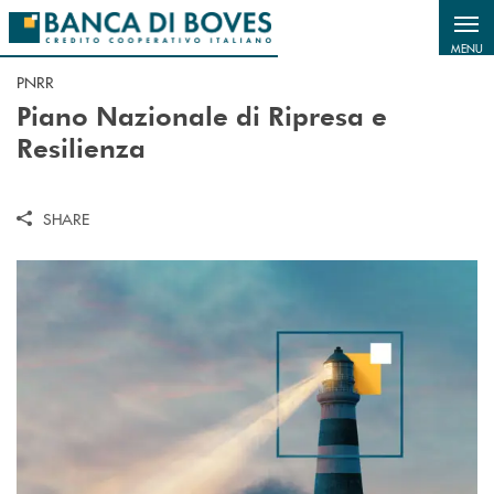
Salta al contenuto principale
MENU
PNRR
Piano Nazionale di Ripresa e
Resilienza
SHARE