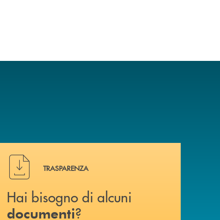
Hai bisogno di alcuni documenti ? Vai alla pagina della 
TRASPARENZA
Hai bisogno di alcuni
?
documenti