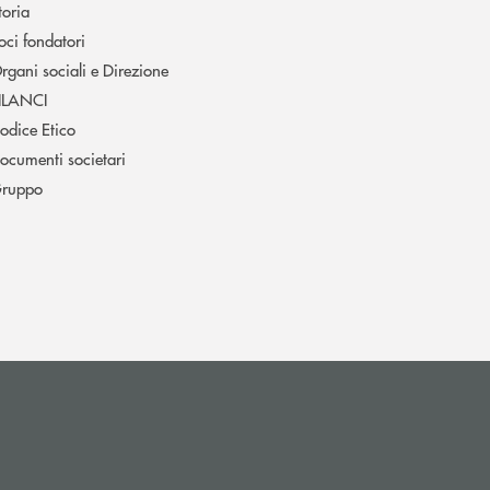
toria
oci fondatori
rgani sociali e Direzione
ILANCI
odice Etico
ocumenti societari
ruppo