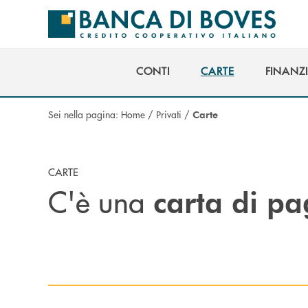
Salta al contenuto principale
CONTI
CARTE
FINANZ
CONTI
CARTE
FINANZ
Sei nella pagina:
Home
/
Privati
/
Carte
CARTE
C'è una
carta di p