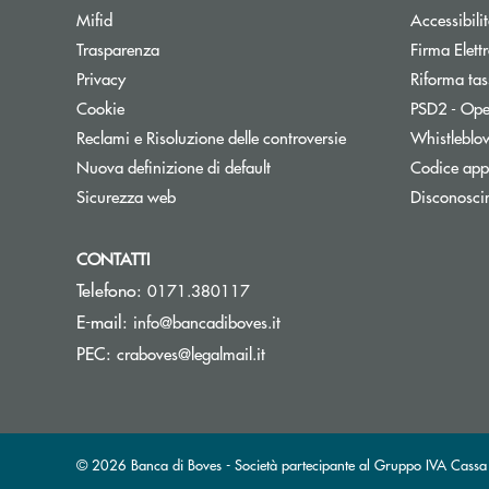
Apre una nuova finestra
Mifid
Accessibili
Trasparenza
Firma Elet
Privacy
Riforma tas
Cookie
PSD2 - Ope
Reclami e Risoluzione delle controversie
Whistleblo
Nuova definizione di default
Codice appa
Sicurezza web
Disconosci
CONTATTI
Telefono:
0171.380117
(si apre l’app di posta elett
E-mail:
info@bancadiboves.it
(si apre l’app di posta elettro
PEC:
craboves@legalmail.it
© 2026 Banca di Boves - Società partecipante al Gruppo IVA Cas