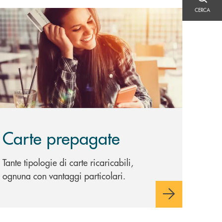
CERCA
CERCA
copri di più Carte prepagate
Carte prepagate
Tante tipologie di carte ricaricabili,
ognuna con vantaggi particolari.