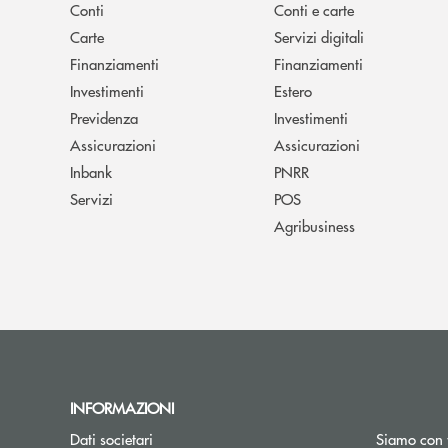
Conti
Conti e carte
Carte
Servizi digitali
Finanziamenti
Finanziamenti
Investimenti
Estero
Previdenza
Investimenti
Assicurazioni
Assicurazioni
Inbank
PNRR
Servizi
POS
Agribusiness
INFORMAZIONI
Dati societari
Siamo con 