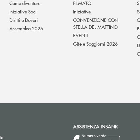
Come diventare
FILMATO
S
Iniziative Soci
Iniziative
S
Diritti e Doveri
CONVENZIONE CON
O
STELLA DEL MATTINO
Assemblea 2026
B
EVENTI
C
Gite e Soggiorni 2026
D
G
ASSISTENZA INBANK
te