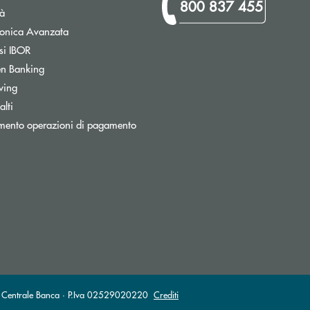
800 837 455
tà
Apre una nuova finestra
tronica Avanzata
Apre una nuova finestra
si IBOR
Apre una nuova finestra
n Banking
wing
Apre una nuova finestra
lti
Apre una nuova finestra
mento operazioni di pagamento
ronica)
nica)
sa Centrale Banca · P.Iva 02529020220
Crediti