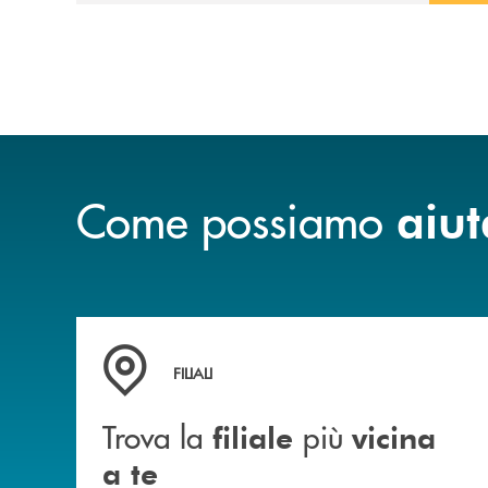
Come possiamo
aiut
Trova la filiale&nbsp; più vicina a te
FILIALI
Trova la
più
filiale
vicina
a te