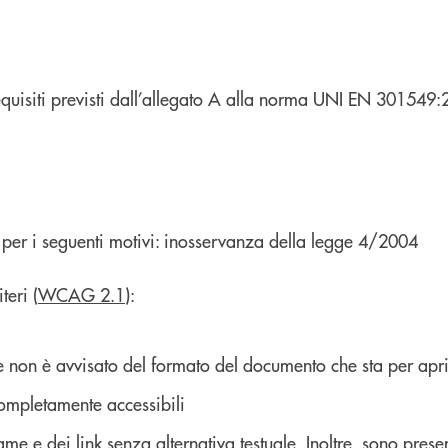
quisiti previsti dall’allegato A alla norma UNI EN 301549:
li per i seguenti motivi: inosservanza della legge 4/2004
teri (
WCAG 2.1
):
e non è avvisato del formato del documento che sta per apr
ompletamente accessibili
rame e dei link senza alternativa testuale. Inoltre, sono pres