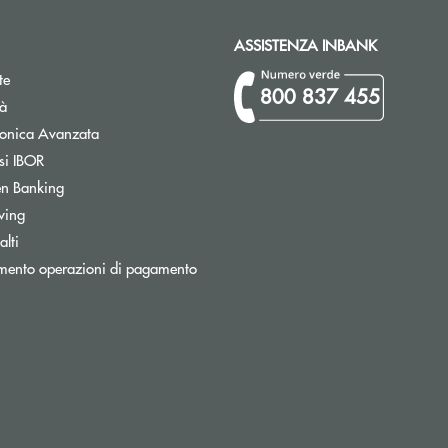
ASSISTENZA INBANK
te
800 837 455
tà
Apre una nuova finestra
tronica Avanzata
Apre una nuova finestra
si IBOR
Apre una nuova finestra
n Banking
wing
Apre una nuova finestra
lti
Apre una nuova finestra
mento operazioni di pagamento
ronica)
nica)