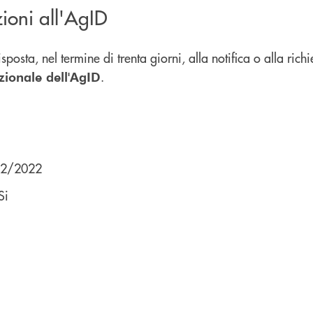
zioni all'AgID
posta, nel termine di trenta giorni, alla notifica o alla rich
.
uzionale dell'AgID
/12/2022
Si