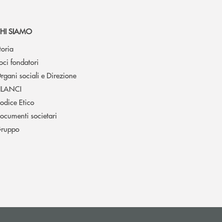
HI SIAMO
toria
oci fondatori
rgani sociali e Direzione
ILANCI
odice Etico
ocumenti societari
ruppo