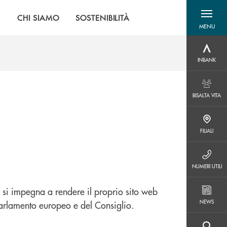
|
CHI SIAMO
SOSTENIBILITÀ
MENU
menu destra
INBANK
INBANK
BISALTA VITA
BISALTA VITA
FILIALI
FILIALI
NUMERI UTILI
NUMERI UTILI
 si impegna a rendere il proprio sito web
NEWS
NEWS
arlamento europeo e del Consiglio.