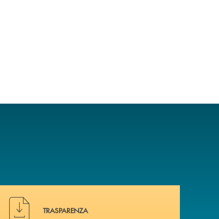
Hai bisogno di alcuni documenti ? Vai alla pagina della 
TRASPARENZA