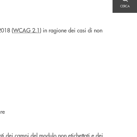
CERCA
CERCA
2018 (
WCAG 2.1
) in ragione dei casi di non
ire
enti dei campi del modulo non etichettati e dei