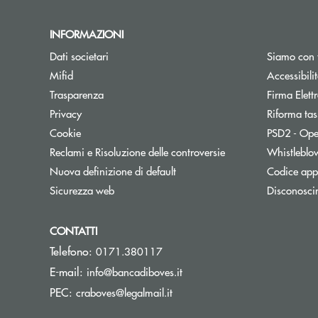
INFORMAZIONI
Dati societari
Siamo con 
Apre una nuova finestra
Mifid
Accessibili
Trasparenza
Firma Elet
Privacy
Riforma tas
Cookie
PSD2 - Ope
Reclami e Risoluzione delle controversie
Whistleblo
Nuova definizione di default
Codice appa
Sicurezza web
Disconosci
CONTATTI
Telefono:
0171.380117
(si apre l’app di posta elett
E-mail:
info@bancadiboves.it
(si apre l’app di posta elettro
PEC:
craboves@legalmail.it