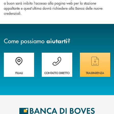
a buon sarà inibito l’accesso alla pagina web per la stazione
appaltante e quest’ultima dovrà richiedere alla Banca delle nuove
credenziali.
Come possiamo
?
aiutarti
Trova la filiale&nbsp; più vicina a te
Hai bisogno di assistenza immediata ?
Hai bisogno di alcun
FILIALI
CONTATTO DIRETTO
TRASPARENZA