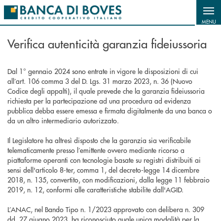
Salta al contenuto principale
MENU
Verifica autenticità garanzia fideiussoria
Dal 1° gennaio 2024 sono entrate in vigore le disposizioni di cui
all’art. 106 comma 3 del D. Lgs. 31 marzo 2023, n. 36 (Nuovo
Codice degli appalti), il quale prevede che la garanzia fideiussoria
richiesta per la partecipazione ad una procedura ad evidenza
pubblica debba essere emessa e firmata digitalmente da una banca o
da un altro intermediario autorizzato.
Il Legislatore ha altresì disposto che la garanzia sia verificabile
telematicamente presso l’emittente ovvero mediante ricorso a
piattaforme operanti con tecnologie basate su registri distribuiti ai
sensi dell'articolo 8-ter, comma 1, del decreto-legge 14 dicembre
2018, n. 135, convertito, con modificazioni, dalla legge 11 febbraio
2019, n. 12, conformi alle caratteristiche stabilite dall'AGID.
L’ANAC, nel Bando Tipo n. 1/2023 approvato con delibera n. 309
dd. 27 giugno 2023, ha riconosciuto quale unica modalità per la