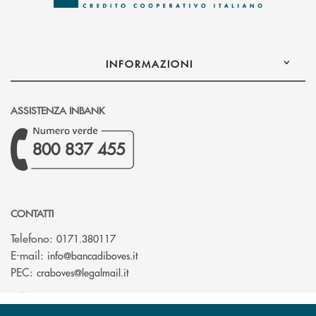
INFORMAZIONI
ASSISTENZA INBANK
800 837 455
CONTATTI
Telefono:
0171.380117
(si apre l’app di posta elettronica)
E-mail:
info@bancadiboves.it
(si apre l’app di posta elettronica)
PEC:
craboves@legalmail.it