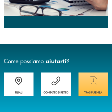
Come possiamo
?
aiutarti
Trova la filiale&nbsp; più vicina a te
Hai bisogno di assistenza immediata ?
Hai bisogno di alcun
FILIALI
CONTATTO DIRETTO
TRASPARENZA