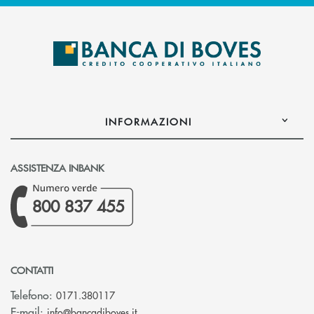
INFORMAZIONI
ASSISTENZA INBANK
800 837 455
CONTATTI
Telefono:
0171.380117
(si apre l’app di posta elettronica)
E-mail:
info@bancadiboves.it