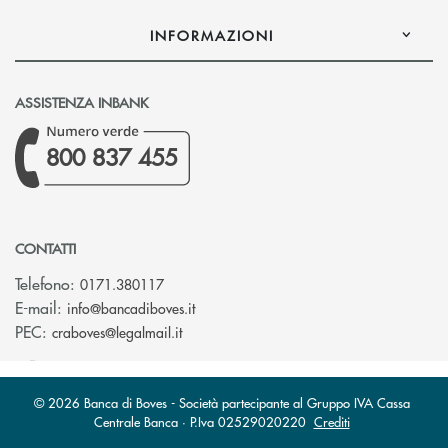
INFORMAZIONI
ASSISTENZA INBANK
800 837 455
CONTATTI
Telefono:
0171.380117
(si apre l’app di posta elettronica)
E-mail:
info@bancadiboves.it
(si apre l’app di posta elettronica)
PEC:
craboves@legalmail.it
© 2026 Banca di Boves - Società partecipante al Gruppo IVA Cassa
Centrale Banca · P.Iva 02529020220
Crediti