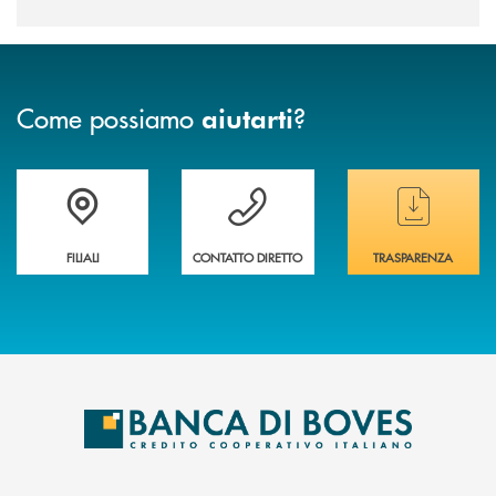
Come possiamo
?
aiutarti
Trova la filiale&nbsp; più vicina a te
Hai bisogno di assistenza immediata ?
Hai bisogno di alcun
FILIALI
CONTATTO DIRETTO
TRASPARENZA