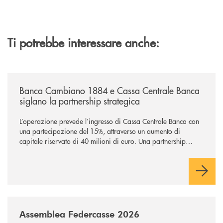
Ti potrebbe interessare anche:
/news/banca-cambiano-1884-e-cassa-centrale-banca-siglano-la-partner
Banca Cambiano 1884 e Cassa Centrale Banca
siglano la partnership strategica
L’operazione prevede l’ingresso di Cassa Centrale Banca con
una partecipazione del 15%, attraverso un aumento di
capitale riservato di 40 milioni di euro. Una partnership
industriale strategica, fondata sulla condivisione di valori
comuni e sulla prossimità ai territori, per ampliare l’offerta e
sostenere nuove opportunità di crescita e sviluppo.
/news/assemblea-federcasse-2026/
Assemblea Federcasse 2026