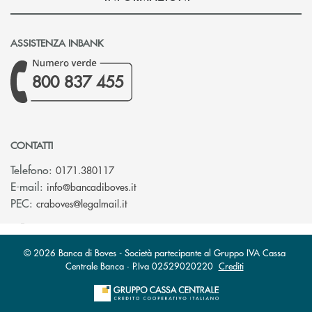
ASSISTENZA INBANK
800 837 455
CONTATTI
Telefono:
0171.380117
(si apre l’app di posta elettronica)
E-mail:
info@bancadiboves.it
(si apre l’app di posta elettronica)
PEC:
craboves@legalmail.it
© 2026 Banca di Boves - Società partecipante al Gruppo IVA Cassa
Centrale Banca · P.Iva 02529020220
Crediti