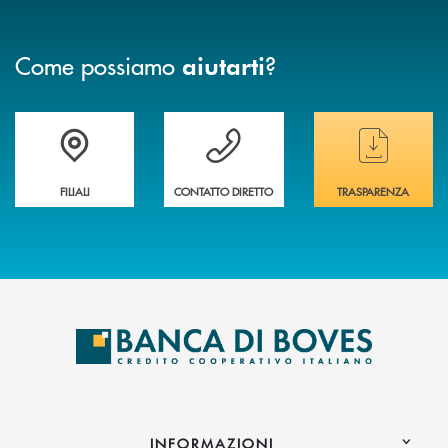
Come possiamo
?
aiutarti
Trova la filiale&nbsp; più vicina a te
Hai bisogno di assistenza immediata ?
Hai bisogno di alcun
FILIALI
CONTATTO DIRETTO
TRASPARENZA
INFORMAZIONI