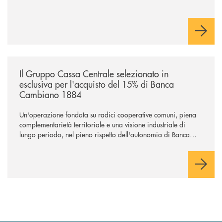
/news/il-gruppo-cassa-centrale-selezionato-in-esclusiva-per-lacquisto
Il Gruppo Cassa Centrale selezionato in
esclusiva per l'acquisto del 15% di Banca
Cambiano 1884
Un'operazione fondata su radici cooperative comuni, piena
complementarietà territoriale e una visione industriale di
lungo periodo, nel pieno rispetto dell'autonomia di Banca
Cambiano. Nei prossimi giorni verrà avviato il periodo di
negoziazione esclusiva per la finalizzazione dell’operazione.