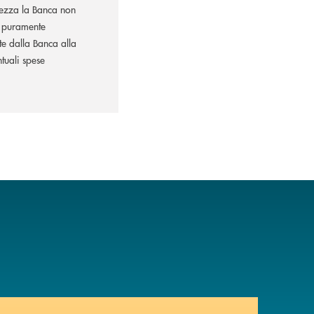
letezza la Banca non
re puramente
te dalla Banca alla
ntuali spese