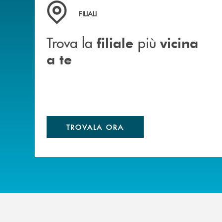
Trova la filiale&nbsp; più vicina a te
FILIALI
Trova la
più
filiale
vicina
a te
TROVALA ORA