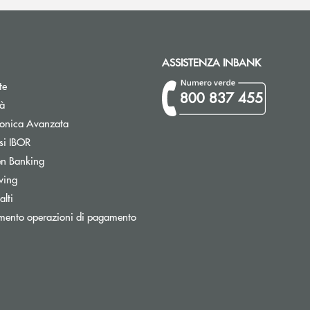
ASSISTENZA INBANK
te
800 837 455
tà
Apre una nuova finestra
tronica Avanzata
Apre una nuova finestra
si IBOR
Apre una nuova finestra
n Banking
wing
Apre una nuova finestra
lti
Apre una nuova finestra
mento operazioni di pagamento
ronica)