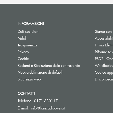
INFORMAZIONI
Dati societari
Siamo con 
Apre una nuova finestra
Mifid
Accessibili
Trasparenza
Firma Elet
Privacy
Riforma tas
Cookie
PSD2 - Ope
Reclami e Risoluzione delle controversie
Whistleblo
Nuova definizione di default
Codice appa
Sicurezza web
Disconosci
CONTATTI
Telefono:
0171.380117
(si apre l’app di posta elett
E-mail:
info@bancadiboves.it