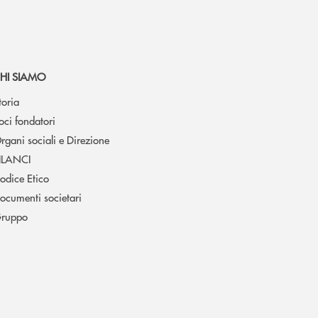
HI SIAMO
toria
oci fondatori
rgani sociali e Direzione
ILANCI
odice Etico
ocumenti societari
ruppo