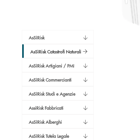
AsSìRisk
AsSìRisk Catastrofi Naturali
AsSìRisk Artigiani / PMI
AsSìRisk Commercianti
AsSìRisk Studi e Agenzie
AssiRisk Fabbricati
AsSìRisk Alberghi
AsSìRisk Tutela Legale