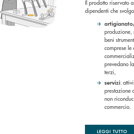
Il prodotto riservato 
dipendenti che svolgon
artigianato
produzione, 
beni strumen
comprese le a
commercializ
prevedano lav
terzi,
: atti
servizi
prestazione d
non riconduc
commercio.
LEGGI TUTTO