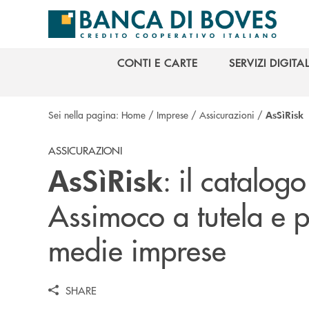
Salta al contenuto principale
CONTI E CARTE
SERVIZI DIGITAL
CONTI E CARTE
SERVIZI DIGITAL
Sei nella pagina:
Home
/
Imprese
/
Assicurazioni
/
AsSìRisk
ASSICURAZIONI
: il catalog
AsSìRisk
Assimoco a tutela e p
medie imprese
SHARE