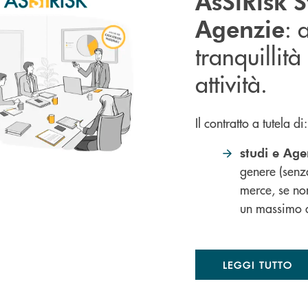
AsSìRisk S
: 
Agenzie
tranquillità
attività.
Il contratto a tutela di:
studi e Age
genere (senz
merce, se no
un massimo d
LEGGI TUTTO