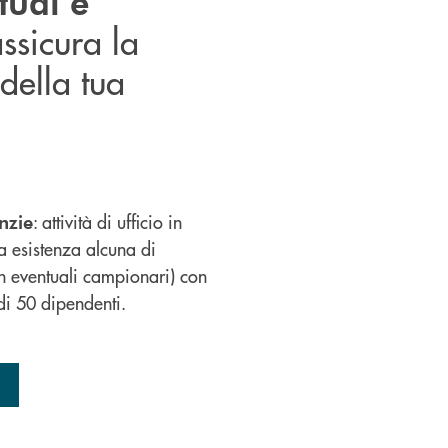
tudi e
assicura la
 della tua
: attività di ufficio in
nzie
a esistenza alcuna di
n eventuali campionari) con
i 50 dipendenti.