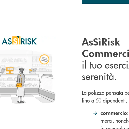
AsSìRisk
Commerci
il tuo eserc
serenità.
La polizza pensata pe
fino a 50 dipendenti,
:
commercio
merci, nonch
in generale 