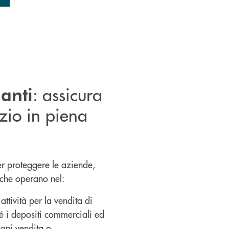
: assicura
anti
izio in piena
r proteggere le aziende,
 che operano nel:
 attività per la vendita di
é i depositi commerciali ed
ogni vendita o