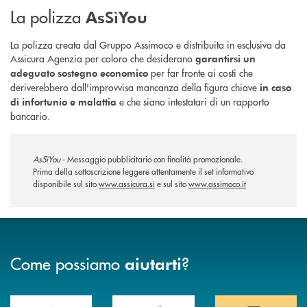
La polizza
AsSìYou
La polizza creata dal Gruppo Assimoco e distribuita in esclusiva da
Assicura Agenzia per coloro che desiderano
garantirsi un
per far fronte ai costi che
adeguato sostegno economico
deriverebbero dall'improvvisa mancanza della figura chiave
in caso
e che siano intestatari di un rapporto
di infortunio e malattia
bancario.
AsSìYou
- Messaggio pubblicitario con finalità promozionale.
Prima della sottoscrizione leggere attentamente il set informativo
disponibile sul sito
www.assicura.si
e sul sito
www.assimoco.it
Come possiamo
?
aiutarti