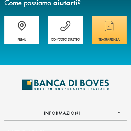
Come possiamo
?
aiutarti
Trova la filiale&nbsp; più vicina a te
Hai bisogno di assistenza immediata ?
Hai bisogno di alcun
FILIALI
CONTATTO DIRETTO
TRASPARENZA
INFORMAZIONI