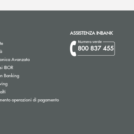
ASSISTENZA INBANK
te
800 837 455
tà
Apre una nuova finestra
tronica Avanzata
Apre una nuova finestra
si IBOR
Apre una nuova finestra
n Banking
wing
Apre una nuova finestra
lti
Apre una nuova finestra
mento operazioni di pagamento
ronica)