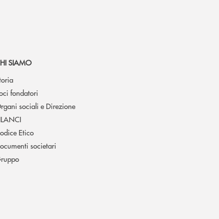
HI SIAMO
toria
oci fondatori
rgani sociali e Direzione
ILANCI
odice Etico
ocumenti societari
ruppo