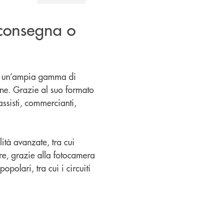
 consegna o
on un’ampia gamma di
one. Grazie al suo formato
assisti, commercianti,
ità avanzate, tra cui
re, grazie alla fotocamera
polari, tra cui i circuiti