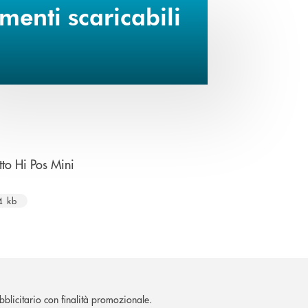
enti scaricabili
apre una nuova finestra
to Hi Pos Mini
4 kb
blicitario con finalità promozionale.