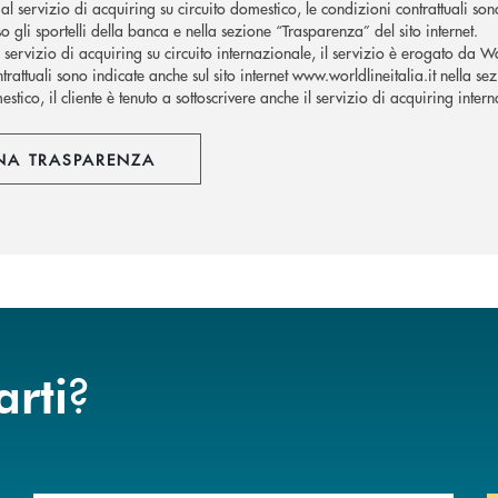
al servizio di acquiring su circuito domestico, le condizioni contrattuali son
o gli sportelli della banca e nella sezione “Trasparenza” del sito internet.
l servizio di acquiring su circuito internazionale, il servizio è erogato da W
trattuali sono indicate anche sul sito internet www.worldlineitalia.it nella se
stico, il cliente è tenuto a sottoscrivere anche il servizio di acquiring inter
NA TRASPARENZA
?
arti