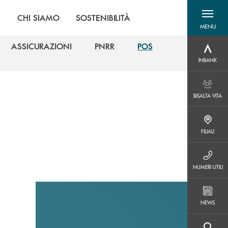
|
CHI SIAMO
SOSTENIBILITÀ
MENU
menu destra
ASSICURAZIONI
PNRR
POS
INBANK
ASSICURAZIONI
PNRR
POS
INBANK
BISALTA VITA
BISALTA VITA
FILIALI
FILIALI
NUMERI UTILI
NUMERI UTILI
NEWS
NEWS