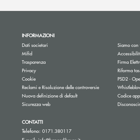
INFORMAZIONI
Dati societari
Siamo con 
Apre una nuova finestra
Mifid
Accessibili
Trasparenza
Firma Elet
Privacy
Riforma tas
Cookie
PSD2 - Ope
Reclami e Risoluzione delle controversie
Whistleblo
Nuova definizione di default
Codice appa
Sicurezza web
Disconosci
CONTATTI
Telefono:
0171.380117
(si apre l’app di posta elett
E-mail:
info@bancadiboves.it