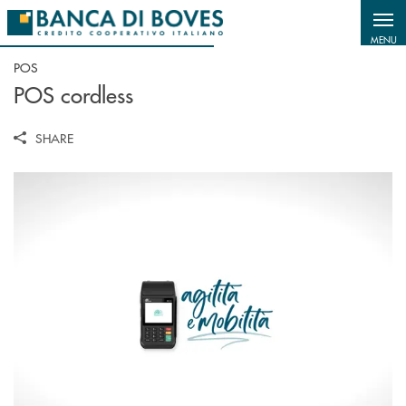
Salta al contenuto principale
MENU
POS
POS cordless
SHARE