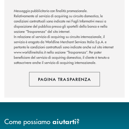
Messaggio pubblicitario con finalità promozionale.
Relativamente al servizio di acquiring su circuito domestico, le
condizioni contrattuali sono indicate nei Fogli Informativi messi a
disposizione del pubblico presso gli sportelli della banca e nella
sezione “Trasparenza” del sito internet.
In relazione al servizio di acquiring su circuito internazionale, il
servizio è erogato da Worldline Merchant Services Italia S.p.A. e
pertanto le condizioni contrattuali sono indicate anche sul sito internet
www.worldlineitalia.it nella sezione “Trasparenza”. Per poter
beneficiare del servizio di acquiring domestico, il cliente è tenuto a
sottoscrivere anche il servizio di acquiring internazionale.
PAGINA TRASPARENZA
Come possiamo
?
aiutarti