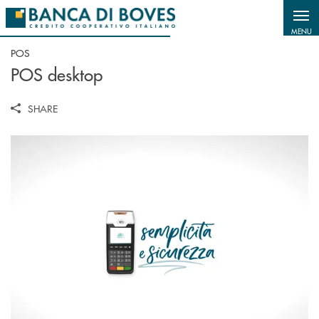
Salta al contenuto principale
MENU
POS
POS desktop
SHARE