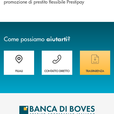
promozione di prestito flessibile Prestipay
Come possiamo
?
aiutarti
Trova la filiale&nbsp; più vicina a te
Hai bisogno di assistenza immediata ?
Hai bisogno di alcun
FILIALI
CONTATTO DIRETTO
TRASPARENZA