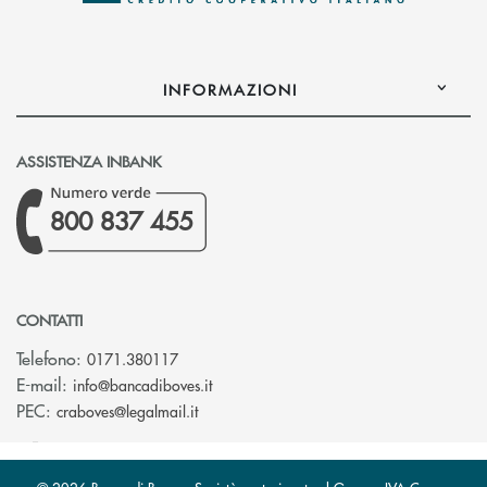
INFORMAZIONI
ASSISTENZA INBANK
800 837 455
CONTATTI
Telefono:
0171.380117
(si apre l’app di posta elettronica)
E-mail:
info@bancadiboves.it
(si apre l’app di posta elettronica)
PEC:
craboves@legalmail.it