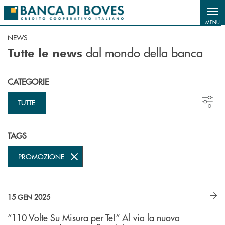
Salta al contenuto principale
MENU
NEWS
dal mondo della banca
Tutte le news
CATEGORIE
TUTTE
TAGS
PROMOZIONE
15 GEN 2025
“110 Volte Su Misura per Te!” Al via la nuova