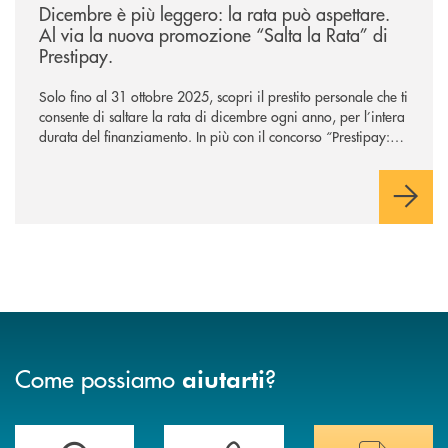
Dicembre è più leggero: la rata può aspettare.
Al via la nuova promozione “Salta la Rata” di
Prestipay.
Solo fino al 31 ottobre 2025, scopri il prestito personale che ti
consente di saltare la rata di dicembre ogni anno, per l’intera
durata del finanziamento. In più con il concorso “Prestipay: la
scelta che ti premia”, ottieni un prestito Prestipay e puoi
vincere uno dei 400 Buoni Regalo Amazon.it* da 50€ in
palio.
Come possiamo
?
aiutarti
Trova la filiale&nbsp; più vicina a te
Hai bisogno di assistenza immediata ?
Hai bisogno di alcun