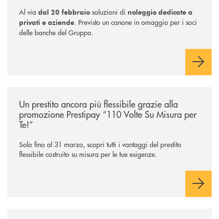
Al via
soluzioni di
dal 20 febbraio
noleggio dedicate a
. Previsto un canone in omaggio per i soci
privati e aziende
delle banche del Gruppo.
/news/prestipay-110-volte-su-misura-per-te/
Un prestito ancora più flessibile grazie alla
promozione Prestipay “110 Volte Su Misura per
Te!”
Solo fino al 31 marzo, scopri tutti i vantaggi del prestito
flessibile costruito su misura per le tue esigenze.
/news/salta-la-rata-di-prestipay-solo-fino-al-31-ottobre-2025/