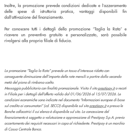
Inoltre, la promozione prevede condizioni dedicate e l’azzeramento
delle spese di istruttoria pratica, vantaggi disponibili fin
dall’attivazione del finanziamento.
Per conoscere tutti i dettagli della promozione “Taglia la Rata” e
ricevere un preventivo gratuito e personalizzato, sarà possibile
rivolgersi alla propria filiale di fiducia.
La promozione “Taglia la Rata” prevede un tasso d’interesse ridotto con
conseguente diminuzione dell’importo delle rate mensili a partire dalla seconda
metà del piano di rimborso scelto.
Messaggio pubblicitario con finalità promozionale. Visita il sito
prestipay.it
o recati
in Filiale per i dettagli dell’offerta valida dal 01/06/2026 al 15/07/2026. Le
condizioni economiche sono indicate nel documento “Informazioni europee di base
sul credito ai consumatori” (cd. SECCI) disponibile sul sito
prestipay.it
o presso le
Banche collocatrici il cui elenco è disponibile sul sito. La concessione del
finanziamento è soggetta a valutazione e approvazione di Prestipay S.p.A. previo
accertamento dei requisiti necessari in capo al richiedente. Prestipay è un marchio
di Cassa Centrale Banca.