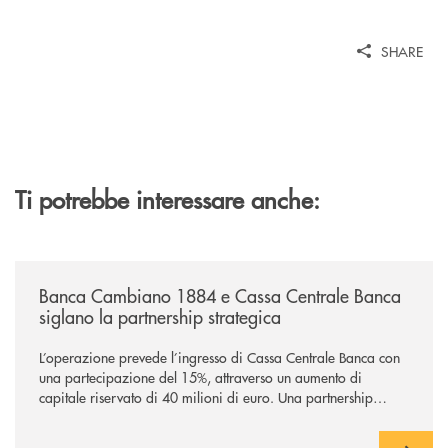
SHARE
Ti potrebbe interessare anche:
/news/banca-cambiano-1884-e-cassa-centrale-banca-siglano-la-partner
Banca Cambiano 1884 e Cassa Centrale Banca
siglano la partnership strategica
L’operazione prevede l’ingresso di Cassa Centrale Banca con
una partecipazione del 15%, attraverso un aumento di
capitale riservato di 40 milioni di euro. Una partnership
industriale strategica, fondata sulla condivisione di valori
comuni e sulla prossimità ai territori, per ampliare l’offerta e