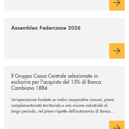
sostenere nuove opportunità di crescita e sviluppo.
/news/assemblea-federcasse-2026/
Assemblea Federcasse 2026
/news/il-gruppo-cassa-centrale-selezionato-in-esclusiva-per-lacquisto
Il Gruppo Cassa Centrale selezionato in
esclusiva per l'acquisto del 15% di Banca
Cambiano 1884
Un'operazione fondata su radici cooperative comuni, piena
complementarietà territoriale e una visione industriale di
lungo periodo, nel pieno rispetto dell'autonomia di Banca
Cambiano. Nei prossimi giorni verrà avviato il periodo di
negoziazione esclusiva per la finalizzazione dell’operazione.