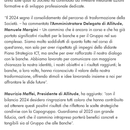
anno sulle quali la Società ha continuato ad investire mediante azioni
formative e di sviluppo professionale dedicate.
“Il 2024 segna il consolidamento del percorso di trasformazione della
Società. – ha commentato
l’Amministratore Delegato di Allitude,
– Un cammino che è ancora in corso e che ha già
Manuele Margini
portato significativi risultati per le banche e per il Gruppo nel suo
complesso. Siamo molto soddisfatti di quanto fatto nel corso di
quest’anno, non solo per aver rispettato gli impegni dello sfidante
Piano Strategico ICT, ma anche per aver rafforzato il nostro dialogo
con le banche. Abbiamo lavorato per comunicare con maggiore
chiarezza la nostra identità, i nostri obiettivi e i risultati raggiunti; le
banche, a loro volta, hanno riconosciuto il valore della nostra
trasformazione, offrendo stimoli e idee lavorando insieme a noi per
affrontare le sfide future”.
, ha aggiunto: “con il
Maurizio Maffei, Presidente di Allitude
bilancio 2024 desidero ringraziare tutti coloro che hanno contribuito
ad ottenere questi positivi risultati che riflettono le scelte strategiche
condivise con la Capogruppo. Guardiamo al 2025 con grande
fiducia, certi che il cammino intrapreso porterà benefici concreti e
tangibili sia al Gruppo che alle Banche”.