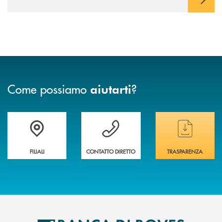
Come possiamo
?
aiutarti
Trova la filiale&nbsp; più vicina a te
Hai bisogno di assistenza immediata ?
Hai bisogno di alcun
FILIALI
CONTATTO DIRETTO
TRASPARENZA