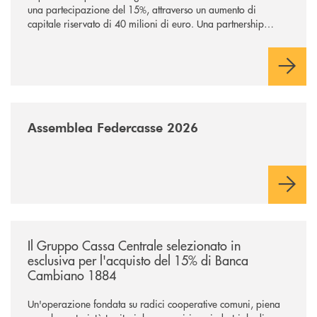
una partecipazione del 15%, attraverso un aumento di
capitale riservato di 40 milioni di euro. Una partnership
industriale strategica, fondata sulla condivisione di valori
comuni e sulla prossimità ai territori, per ampliare l’offerta e
sostenere nuove opportunità di crescita e sviluppo.
/news/assemblea-federcasse-2026/
Assemblea Federcasse 2026
/news/il-gruppo-cassa-centrale-selezionato-in-esclusiva-per-lacquisto
Il Gruppo Cassa Centrale selezionato in
esclusiva per l'acquisto del 15% di Banca
Cambiano 1884
Un'operazione fondata su radici cooperative comuni, piena