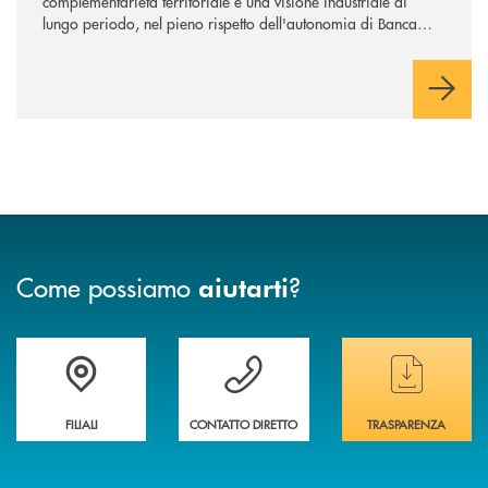
complementarietà territoriale e una visione industriale di
lungo periodo, nel pieno rispetto dell'autonomia di Banca
Cambiano. Nei prossimi giorni verrà avviato il periodo di
negoziazione esclusiva per la finalizzazione dell’operazione.
Come possiamo
?
aiutarti
Trova la filiale&nbsp; più vicina a te
Hai bisogno di assistenza immediata ?
Hai bisogno di alcun
FILIALI
CONTATTO DIRETTO
TRASPARENZA