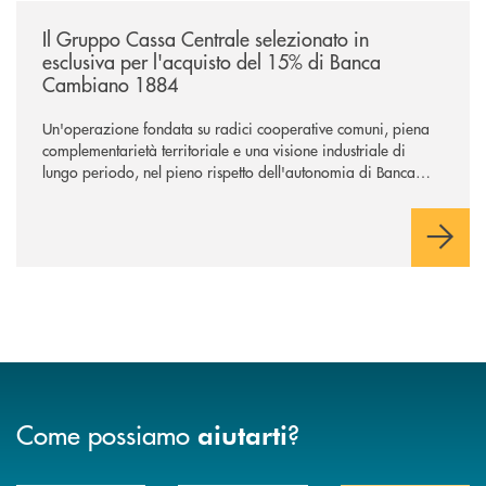
/news/il-gruppo-cassa-centrale-selezionato-in-esclusiva-per-lacquisto
Il Gruppo Cassa Centrale selezionato in
esclusiva per l'acquisto del 15% di Banca
Cambiano 1884
Un'operazione fondata su radici cooperative comuni, piena
complementarietà territoriale e una visione industriale di
lungo periodo, nel pieno rispetto dell'autonomia di Banca
Cambiano. Nei prossimi giorni verrà avviato il periodo di
negoziazione esclusiva per la finalizzazione dell’operazione.
Come possiamo
?
aiutarti