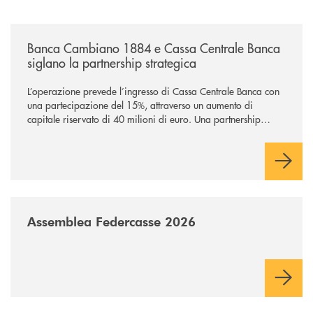
/news/banca-cambiano-1884-e-cassa-centrale-banca-siglano-la-partner
Banca Cambiano 1884 e Cassa Centrale Banca
siglano la partnership strategica
L’operazione prevede l’ingresso di Cassa Centrale Banca con
una partecipazione del 15%, attraverso un aumento di
capitale riservato di 40 milioni di euro. Una partnership
industriale strategica, fondata sulla condivisione di valori
comuni e sulla prossimità ai territori, per ampliare l’offerta e
sostenere nuove opportunità di crescita e sviluppo.
/news/assemblea-federcasse-2026/
Assemblea Federcasse 2026