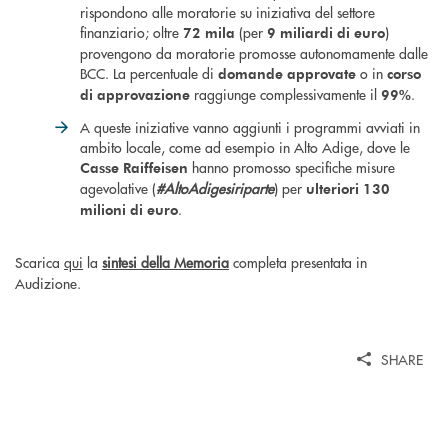
rispondono alle moratorie su iniziativa del settore
finanziario; oltre
(per
)
72 mila
9 miliardi di euro
provengono da moratorie promosse autonomamente dalle
BCC. La percentuale di
o in
domande approvate
corso
raggiunge complessivamente il
.
di approvazione
99%
A queste iniziative vanno aggiunti i programmi avviati in
ambito locale, come ad esempio in Alto Adige, dove le
hanno promosso specifiche misure
Casse Raiffeisen
agevolative (
#AltoAdigesiriparte
) per
ulteriori 130
.
milioni di euro
Scarica
qui
la
sintesi della Memoria
completa presentata in
Audizione.
SHARE