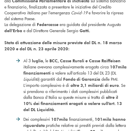
alla
sul sistema bancario
Commissione Parlamentare di inchiesta
e finanziario, finalizzata a presentare le iniziative del Credito
Cooperativo italiano per l’emergenza
Covid-19
e favorire la ripresa
del sistema Paese.
La delegazione di
era guidata dal presidente Augusto
Federcasse
e dal Direttore Generale Sergio
dell’Erba
Gatti.
Stato di attuazione delle misure previste dal DL n. 18 marzo
2020
e dal DL n. 23 aprile 2020:
Al 3
, le
luglio
BCC, Casse Rurali e Casse Raiffeisen
italiane avevano complessivamente erogato circa
107mila
a valere sull’articolo 13 del DL 23 (DL
finanziamenti
Liquidità
) garantiti dal
delle PMI.
Fondo di Garanzia
L’importo complessivo è di
. Se
oltre 3,1 miliardi di euro
si prendono a riferimento i dati complessivi pubblicati
dalla Banca d’Italia su queste misure si tratta di
oltre il
10% dei finanziamenti erogati a valere sull’art. 13
del DL Liquidità.
Dei complessivi
finanziamenti,
107mila
101mila hanno
pratiche relative ai prestiti previsti dalla lettera
riguardato