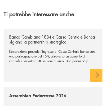
Ti potrebbe interessare anche:
/news/banca-cambiano-1884-e-cassa-centrale-banca-siglano-la-partner
Banca Cambiano 1884 e Cassa Centrale Banca
siglano la partnership strategica
L’operazione prevede l’ingresso di Cassa Centrale Banca con
una partecipazione del 15%, attraverso un aumento di
capitale riservato di 40 milioni di euro. Una partnership
industriale strategica, fondata sulla condivisione di valori
comuni e sulla prossimità ai territori, per ampliare l’offerta e
sostenere nuove opportunità di crescita e sviluppo.
/news/assemblea-federcasse-2026/
Assemblea Federcasse 2026