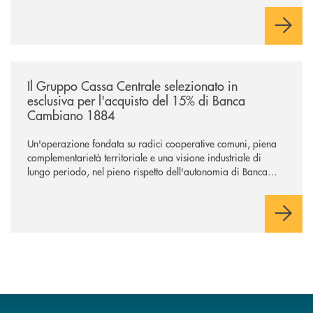
/news/il-gruppo-cassa-centrale-selezionato-in-esclusiva-per-lacquisto
Il Gruppo Cassa Centrale selezionato in
esclusiva per l'acquisto del 15% di Banca
Cambiano 1884
Un'operazione fondata su radici cooperative comuni, piena
complementarietà territoriale e una visione industriale di
lungo periodo, nel pieno rispetto dell'autonomia di Banca
Cambiano. Nei prossimi giorni verrà avviato il periodo di
negoziazione esclusiva per la finalizzazione dell’operazione.