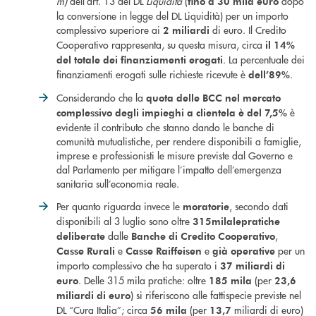
m)
dell’art. 13 del DL
Liquidità
(
dopo
fino a 30 mila euro
la conversione in legge del DL Liquidità) per un importo
complessivo superiore ai
di euro. Il Credito
2 miliardi
Cooperativo rappresenta, su questa misura, circa
il 14%
. La percentuale dei
del totale dei finanziamenti erogati
finanziamenti erogati sulle richieste ricevute è
.
dell’89%
Considerando che la
quota delle BCC nel mercato
è
complessivo degli impieghi a clientela è del 7,5%
evidente il contributo che stanno dando le banche di
comunità mutualistiche, per rendere disponibili a famiglie,
imprese e professionisti le misure previste dal Governo e
dal Parlamento per mitigare l’impatto dell’emergenza
sanitaria sull’economia reale.
Per quanto riguarda invece le
, secondo dati
moratorie
disponibili al 3 luglio sono oltre
315mila
le
pratiche
dalle
,
deliberate
Banche di Credito Cooperativo
e
e
per un
Casse Rurali
Casse Raiffeisen
già operative
importo complessivo che ha superato i
37 miliardi di
. Delle 315 mila pratiche: oltre
(per
euro
185 mila
23,6
) si riferiscono alle fattispecie previste nel
miliardi di euro
DL “Cura Italia”; circa
(per
miliardi di euro)
56 mila
13,7