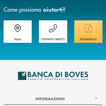
Come possiamo
?
aiutarti
Trova la filiale&nbsp; più vicina a te
Hai bisogno di assistenza immediata ?
Hai bisogno di alcun
FILIALI
CONTATTO DIRETTO
TRASPARENZA
INFORMAZIONI