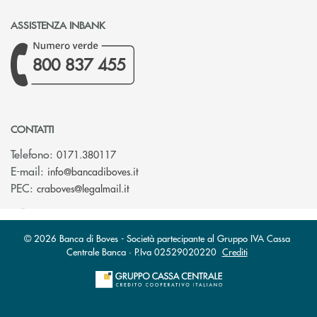
ASSISTENZA INBANK
800 837 455
CONTATTI
Telefono:
0171.380117
(si apre l’app di posta elettronica)
E-mail:
info@bancadiboves.it
(si apre l’app di posta elettronica)
PEC:
craboves@legalmail.it
© 2026 Banca di Boves - Società partecipante al Gruppo IVA Cassa
Centrale Banca · P.Iva 02529020220
Crediti