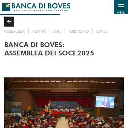
Salta al contenuto principale
MENU
ASSEMBLEA
NOVITÀ
SOCI
TERRITORIO
BOVES
BANCA DI BOVES:
ASSEMBLEA DEI SOCI 2025