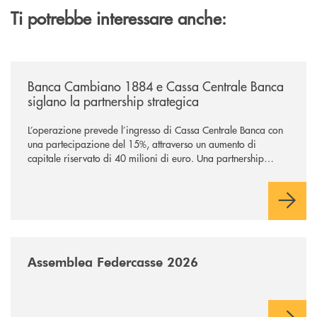
Ti potrebbe interessare anche:
/news/banca-cambiano-1884-e-cassa-centrale-banca-siglano-la-partner
Banca Cambiano 1884 e Cassa Centrale Banca
siglano la partnership strategica
L’operazione prevede l’ingresso di Cassa Centrale Banca con
una partecipazione del 15%, attraverso un aumento di
capitale riservato di 40 milioni di euro. Una partnership
industriale strategica, fondata sulla condivisione di valori
comuni e sulla prossimità ai territori, per ampliare l’offerta e
sostenere nuove opportunità di crescita e sviluppo.
/news/assemblea-federcasse-2026/
Assemblea Federcasse 2026