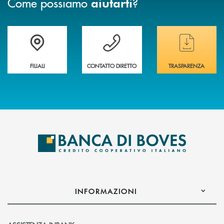
Come possiamo
?
aiutarti
Trova la filiale&nbsp; più vicina a te
Hai bisogno di assistenza immediata ?
Hai bisogno di alcun
FILIALI
CONTATTO DIRETTO
TRASPARENZA
INFORMAZIONI