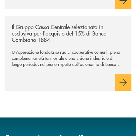
/news/il-gruppo-cassa-centrale-selezionato-in-esclusiva-per-lacquisto
Il Gruppo Cassa Centrale selezionato in
esclusiva per l'acquisto del 15% di Banca
Cambiano 1884
Un'operazione fondata su radici cooperative comuni, piena
complementarietà territoriale e una visione industriale di
lungo periodo, nel pieno rispetto dell'autonomia di Banca
Cambiano. Nei prossimi giorni verrà avviato il periodo di
negoziazione esclusiva per la finalizzazione dell’operazione.