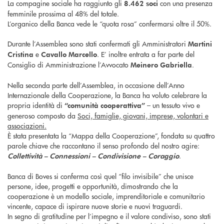
La compagine sociale ha raggiunto gli
con una presenza
8.462 soci
femminile prossima al 48% del totale.
L’organico della Banca vede le “quota rosa” confermarsi oltre il 50%.
Durante l’Assemblea sono stati confermati gli Amministratori
Martini
e
. E’ inoltre entrata a far parte del
Cristina
Cavallo Marcello
Consiglio di Amministrazione l’Avvocato
.
Meinero Gabriella
Nella seconda parte dell’Assemblea, in occasione dell’Anno
Internazionale della Cooperazione, la Banca ha voluto celebrare la
propria identità di
– un tessuto vivo e
“comunità cooperattiva”
generoso composto da
Soci, famiglie, giovani, imprese, volontari e
associazioni.
È stata presentata la “Mappa della Cooperazione”, fondata su quattro
parole chiave che raccontano il senso profondo del nostro agire:
.
Collettività – Connessioni – Condivisione – Coraggio
Banca di Boves si conferma così quel “filo invisibile” che unisce
persone, idee, progetti e opportunità, dimostrando che la
cooperazione è un modello sociale, imprenditoriale e comunitario
vincente, capace di ispirare nuove storie e nuovi traguardi.
In segno di gratitudine per l’impegno e il valore condiviso, sono stati