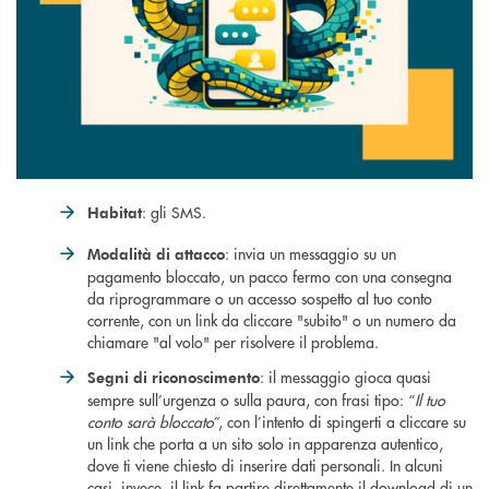
: gli SMS.
Habitat
: invia un messaggio su un
Modalità di attacco
pagamento bloccato, un pacco fermo con una consegna
da riprogrammare o un accesso sospetto al tuo conto
corrente, con un link da cliccare "subito" o un numero da
chiamare "al volo" per risolvere il problema.
: il messaggio gioca quasi
Segni di riconoscimento
sempre sull’urgenza o sulla paura, con frasi tipo: “
Il tuo
conto sarà bloccato
”, con l’intento di spingerti a cliccare su
un link che porta a un sito solo in apparenza autentico,
dove ti viene chiesto di inserire dati personali. In alcuni
casi, invece, il link fa partire direttamente il download di un