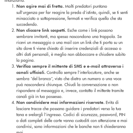
Molti predatori puntano
Non agire mai di fretta.
sull’urgenza per far reagire la preda d’istinto, quindi, se ti senti
minacciato o sottopressione, fermati e verifica quello che sta
succedendo.
Esche come i link possono
Non cliccare link sospetti.
sembrare invitanti, ma spesso nascondono una trappola. Se
ricevi un messaggio o una mail con un link che ti porta su un
sito dove ti viene chiesto di inserire credenziali di accesso o
altri dati personali, è meglio non abboccare e chiudere subito
la pagina.
Verifica sempre il mittente di SMS e e-mail attraverso i
Controlla sempre l’interlocutore, anche se
canali ufficiali.
sembra “del branco”, visto che dietro un numero o una voce
può nascondersi chiunque. Chiudi la conversazione o non
rispondere al messaggio e, invece, contatta il mittente tramite
canali già in tuo possesso.
Evita di
Non condividere mai informazioni riservate.
lasciare tracce che possano guidare i predatori verso la tua
tana e svelargli l’ingresso. Codici di sicurezza, password, PIN
o dati completi delle carte vanno custoditi con attenzione e mai
condivisi, sono informazioni che le banche non ti chiederanno
mai.