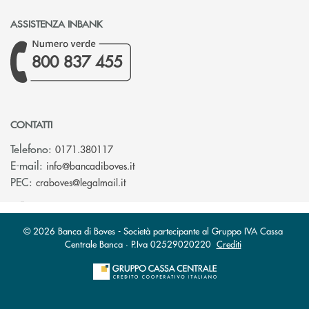
ASSISTENZA INBANK
800 837 455
CONTATTI
Telefono:
0171.380117
(si apre l’app di posta elettronica)
E-mail:
info@bancadiboves.it
(si apre l’app di posta elettronica)
PEC:
craboves@legalmail.it
© 2026 Banca di Boves - Società partecipante al Gruppo IVA Cassa
Centrale Banca · P.Iva 02529020220
Crediti