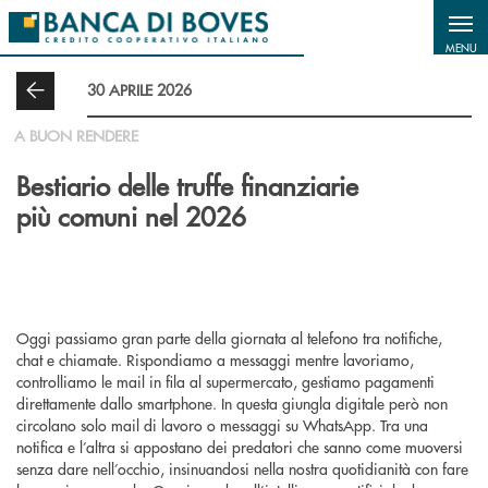
Salta al contenuto principale
MENU
30 APRILE 2026
A BUON RENDERE
Bestiario delle truffe finanziarie
più comuni nel 2026
Oggi passiamo gran parte della giornata al telefono tra notifiche,
chat e chiamate. Rispondiamo a messaggi mentre lavoriamo,
controlliamo le mail in fila al supermercato, gestiamo pagamenti
direttamente dallo smartphone. In questa giungla digitale però non
circolano solo mail di lavoro o messaggi su WhatsApp. Tra una
notifica e l’altra si appostano dei predatori che sanno come muoversi
senza dare nell’occhio, insinuandosi nella nostra quotidianità con fare