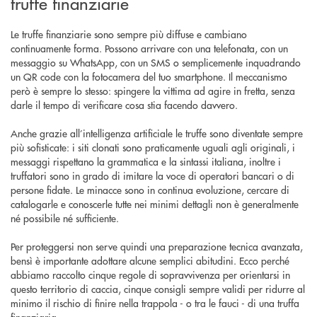
truffe finanziarie
Le truffe finanziarie sono sempre più diffuse e cambiano
continuamente forma. Possono arrivare con una telefonata, con un
messaggio su WhatsApp, con un SMS o semplicemente inquadrando
un QR code con la fotocamera del tuo smartphone. Il meccanismo
però è sempre lo stesso: spingere la vittima ad agire in fretta, senza
darle il tempo di verificare cosa stia facendo davvero.
Anche grazie all’intelligenza artificiale le truffe sono diventate sempre
più sofisticate: i siti clonati sono praticamente uguali agli originali, i
messaggi rispettano la grammatica e la sintassi italiana, inoltre i
truffatori sono in grado di imitare la voce di operatori bancari o di
persone fidate. Le minacce sono in continua evoluzione, cercare di
catalogarle e conoscerle tutte nei minimi dettagli non è generalmente
né possibile né sufficiente.
Per proteggersi non serve quindi una preparazione tecnica avanzata,
bensì è importante adottare alcune semplici abitudini. Ecco perché
abbiamo raccolto cinque regole di sopravvivenza per orientarsi in
questo territorio di caccia, cinque consigli sempre validi per ridurre al
minimo il rischio di finire nella trappola - o tra le fauci - di una truffa
finanziaria.