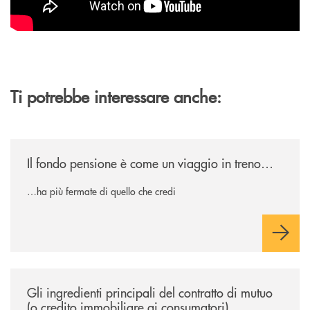
Ti potrebbe interessare anche:
/news/il-fondo-pensione-e-come-un-viaggio-in-treno/
Il fondo pensione è come un viaggio in treno…
…ha più fermate di quello che credi
/news/gli-ingredienti-principali-del-contratto-di-mutuo-o-credito-immob
Gli ingredienti principali del contratto di mutuo
(o credito immobiliare ai consumatori)