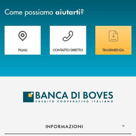
Come possiamo
?
aiutarti
Trova la filiale&nbsp; più vicina a te
Hai bisogno di assistenza immediata ?
Hai bisogno di alcun
FILIALI
CONTATTO DIRETTO
TRASPARENZA
INFORMAZIONI