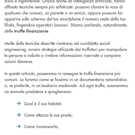
losco e ingannevole. Grazie anche all’intelligenza artificiale, hanno
affinato tecniche sempre più sofisticate: possono clonare la voce di
qualcuno che conosci, un parente o un amico, oppure possono far
apparire sullo schermo del tuo smartphone il numero reale della tua
filiale, fingendosi operatori bancari. Stiamo parlando, naturalmente,
delle
.
truffe finanziarie
Molte delle tecniche descritte rientrano nel cosiddetto social
engineering, ovvero strategie utilizzate dai truffatori per manipolare
le persone e indurle a rivelare informazioni riservate o compiere
azioni dannose.
In questo articolo, passeremo in rassegna le truffe finanziarie più
comuni. Lo faremo come se fossimo in un documentario naturalistico
o, se preferite, in un bestiario medievale. Ad ogni truffa, assoceremo
un animale predatore e spiegheremo:
Qual è il suo habitat;
Come attacca le sue prede;
Come riconoscerla;