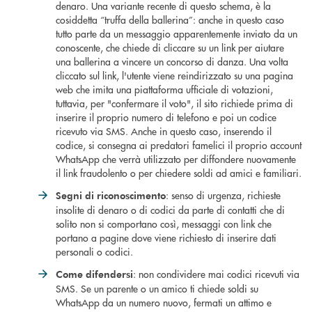
denaro. Una variante recente di questo schema, è la
cosiddetta “truffa della ballerina”: anche in questo caso
tutto parte da un messaggio apparentemente inviato da un
conoscente, che chiede di cliccare su un link per aiutare
una ballerina a vincere un concorso di danza. Una volta
cliccato sul link, l'utente viene reindirizzato su una pagina
web che imita una piattaforma ufficiale di votazioni,
tuttavia, per "confermare il voto", il sito richiede prima di
inserire il proprio numero di telefono e poi un codice
ricevuto via SMS. Anche in questo caso, inserendo il
codice, si consegna ai predatori famelici il proprio account
WhatsApp che verrà utilizzato per diffondere nuovamente
il link fraudolento o per chiedere soldi ad amici e familiari.
: senso di urgenza, richieste
Segni di riconoscimento
insolite di denaro o di codici da parte di contatti che di
solito non si comportano così, messaggi con link che
portano a pagine dove viene richiesto di inserire dati
personali o codici.
: non condividere mai codici ricevuti via
Come difendersi
SMS. Se un parente o un amico ti chiede soldi su
WhatsApp da un numero nuovo, fermati un attimo e