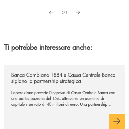
Pause
vai a immagne precedente
vai a immagine successiva
2/3
Ti potrebbe interessare anche:
/news/banca-cambiano-1884-e-cassa-centrale-banca-siglano-la-partner
Banca Cambiano 1884 e Cassa Centrale Banca
siglano la partnership strategica
L’operazione prevede l’ingresso di Cassa Centrale Banca con
una partecipazione del 15%, attraverso un aumento di
capitale riservato di 40 milioni di euro. Una partnership
industriale strategica, fondata sulla condivisione di valori
comuni e sulla prossimità ai territori, per ampliare l’offerta e
sostenere nuove opportunità di crescita e sviluppo.