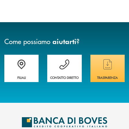
Come possiamo
?
aiutarti
Trova la filiale&nbsp; più vicina a te
Hai bisogno di assistenza immediata ?
Hai bisogno di alcun
FILIALI
CONTATTO DIRETTO
TRASPARENZA