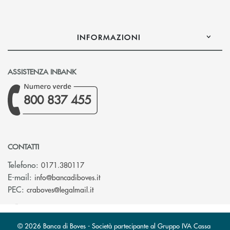
INFORMAZIONI
ASSISTENZA INBANK
800 837 455
CONTATTI
Telefono:
0171.380117
(si apre l’app di posta elettronica)
E-mail:
info@bancadiboves.it
(si apre l’app di posta elettronica)
PEC:
craboves@legalmail.it
© 2026 Banca di Boves - Società partecipante al Gruppo IVA Cassa