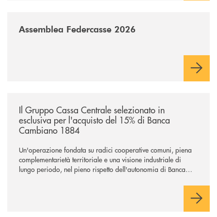
/news/assemblea-federcasse-2026/
Assemblea Federcasse 2026
/news/il-gruppo-cassa-centrale-selezionato-in-esclusiva-per-lacquisto
Il Gruppo Cassa Centrale selezionato in
esclusiva per l'acquisto del 15% di Banca
Cambiano 1884
Un'operazione fondata su radici cooperative comuni, piena
complementarietà territoriale e una visione industriale di
lungo periodo, nel pieno rispetto dell'autonomia di Banca
Cambiano. Nei prossimi giorni verrà avviato il periodo di
negoziazione esclusiva per la finalizzazione dell’operazione.