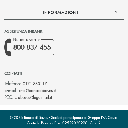
INFORMAZIONI
ASSISTENZA INBANK
800 837 455
CONTATTI
Telefono:
0171.380117
(si apre l’app di posta elettronica)
E-mail:
info@bancadiboves.it
(si apre l’app di posta elettronica)
PEC:
craboves@legalmail.it
© 2026 Banca di Boves - Società partecipante al Gruppo IVA Cassa
Centrale Banca · P.Iva 02529020220
Crediti