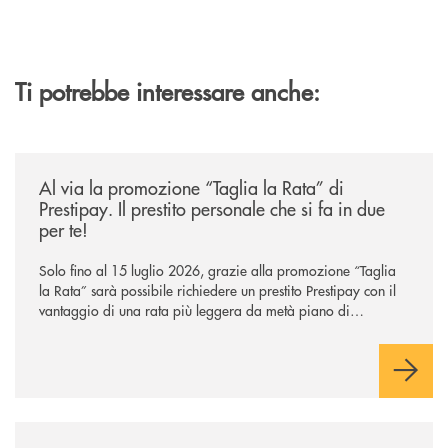
Ti potrebbe interessare anche:
/news/al-via-la-promozione-taglia-la-rata-di-prestipay-il-prestito-perso
Al via la promozione “Taglia la Rata” di
Prestipay. Il prestito personale che si fa in due
per te!
Solo fino al 15 luglio 2026, grazie alla promozione “Taglia
la Rata” sarà possibile richiedere un prestito Prestipay con il
vantaggio di una rata più leggera da metà piano di
rimborso.
/news/claris-rent-al-via-le-nuove-offerte-di-noleggio-a-lungo-termine-p