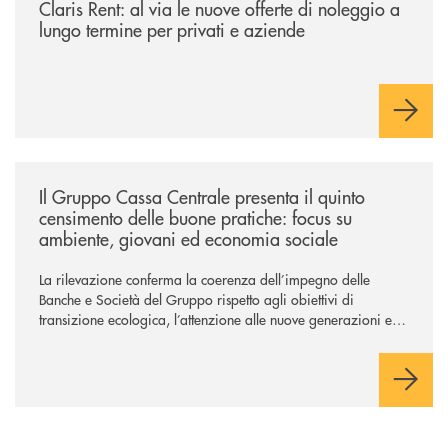
Claris Rent: al via le nuove offerte di noleggio a
lungo termine per privati e aziende
/news/il-gruppo-cassa-centrale-presenta-il-quinto-censimento-delle-bu
Il Gruppo Cassa Centrale presenta il quinto
censimento delle buone pratiche: focus su
ambiente, giovani ed economia sociale
La rilevazione conferma la coerenza dell’impegno delle
Banche e Società del Gruppo rispetto agli obiettivi di
transizione ecologica, l’attenzione alle nuove generazioni e
alle fasce vulnerabili della popolazione, svolgendo il ruolo di
attori chiave delle comunità locali. Installate 246 colonnine di
ricarica (+15% sul 2024) per veicoli elettrici. Oltre 4 mila i
premi allo studio erogati a favore dei giovani, in crescita del
18% rispetto al 2024.