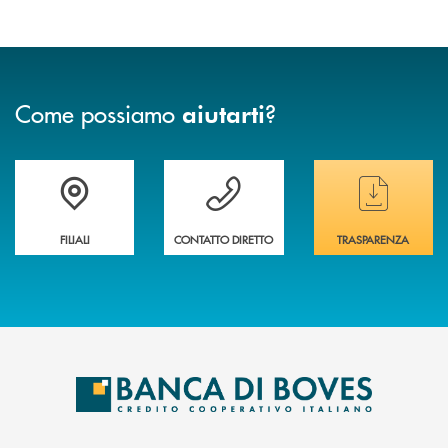
Come possiamo
?
aiutarti
Trova la filiale&nbsp; più vicina a te
Hai bisogno di assistenza immediata ?
Hai bisogno di alcun
FILIALI
CONTATTO DIRETTO
TRASPARENZA