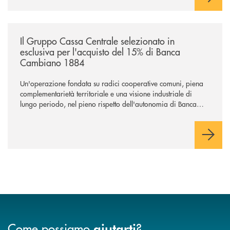
/news/il-gruppo-cassa-centrale-selezionato-in-esclusiva-per-lacquisto
Il Gruppo Cassa Centrale selezionato in
esclusiva per l'acquisto del 15% di Banca
Cambiano 1884
Un'operazione fondata su radici cooperative comuni, piena
complementarietà territoriale e una visione industriale di
lungo periodo, nel pieno rispetto dell'autonomia di Banca
Cambiano. Nei prossimi giorni verrà avviato il periodo di
negoziazione esclusiva per la finalizzazione dell’operazione.
Come possiamo
?
aiutarti