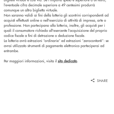
l’eventuale cifra decimale superiore a 49 centesimi produrrà
comunque un altro biglietto virtuale.
Non saranno validi ai fini della lotteria gli scontrini corrispondenti ad
acquisti effettuati online o nell'esercizio di attività di impresa, arte o
professione. Non partecipano alla lotteria, inoltre, gli acquisti per i
quali il consumatore richieda all'esercente l’acquisizione del proprio
codice fiscale a fini di detrazione o deduzione fiscale.
La lotteria avrà estrazioni “ordinarie” ed estrazioni “zerocontanti”: se
avrai utilizzato strumenti di pagamento elettronico parteciperai ad
entrambe.
Per maggiori informazioni, visita il
sito dedicato
.
SHARE