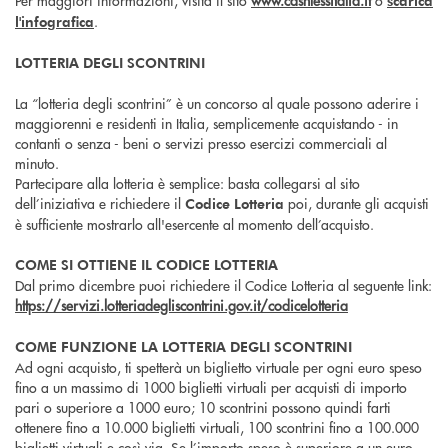
Per maggiori informazioni, visita il sito
www.cashlessitalia.it
o
scarica
.
l'infografica
LOTTERIA DEGLI SCONTRINI
La “lotteria degli scontrini” è un concorso al quale possono aderire i
maggiorenni e residenti in Italia, semplicemente acquistando - in
contanti o senza - beni o servizi presso esercizi commerciali al
minuto.
Partecipare alla lotteria è semplice: basta collegarsi al sito
dell’iniziativa e richiedere il
poi, durante gli acquisti
Codice Lotteria
è sufficiente mostrarlo all'esercente al momento dell’acquisto.
COME SI OTTIENE IL CODICE LOTTERIA
Dal primo dicembre puoi richiedere il Codice Lotteria al seguente link:
https://servizi.lotteriadegliscontrini.gov.it/codicelotteria
COME FUNZIONE LA LOTTERIA DEGLI SCONTRINI
Ad ogni acquisto, ti spetterà un biglietto virtuale per ogni euro speso
fino a un massimo di 1000 biglietti virtuali per acquisti di importo
pari o superiore a 1000 euro; 10 scontrini possono quindi farti
ottenere fino a 10.000 biglietti virtuali, 100 scontrini fino a 100.000
biglietti virtuali e così via. Se l’importo speso è superiore a un euro,