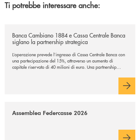
Ti potrebbe interessare anche:
/news/banca-cambiano-1884-e-cassa-centrale-banca-siglano-la-partner
Banca Cambiano 1884 e Cassa Centrale Banca
siglano la partnership strategica
L’operazione prevede l’ingresso di Cassa Centrale Banca con
una partecipazione del 15%, attraverso un aumento di
capitale riservato di 40 milioni di euro. Una partnership
industriale strategica, fondata sulla condivisione di valori
comuni e sulla prossimità ai territori, per ampliare l’offerta e
sostenere nuove opportunità di crescita e sviluppo.
/news/assemblea-federcasse-2026/
Assemblea Federcasse 2026