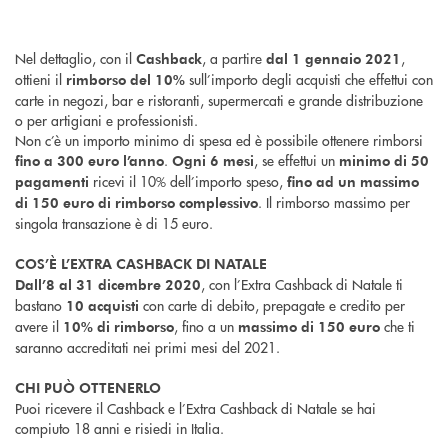
Nel dettaglio, con il
, a partire
,
Cashback
dal 1 gennaio 2021
ottieni il
sull’importo degli acquisti che effettui con
rimborso del 10%
carte in negozi, bar e ristoranti, supermercati e grande distribuzione
o per artigiani e professionisti.
Non c’è un importo minimo di spesa ed è possibile ottenere rimborsi
.
, se effettui un
fino a 300 euro l’anno
Ogni 6 mesi
minimo di 50
ricevi il 10% dell’importo speso,
pagamenti
fino ad un massimo
. Il rimborso massimo per
di 150 euro di rimborso complessivo
singola transazione è di 15 euro.
COS’È L’EXTRA CASHBACK DI NATALE
, con l’Extra Cashback di Natale ti
Dall’8 al 31 dicembre 2020
bastano
con carte di debito, prepagate e credito per
10 acquisti
avere il
, fino a un
che ti
10% di rimborso
massimo di 150 euro
saranno accreditati nei primi mesi del 2021.
CHI PUÒ OTTENERLO
Puoi ricevere il Cashback e l’Extra Cashback di Natale se hai
compiuto 18 anni e risiedi in Italia.