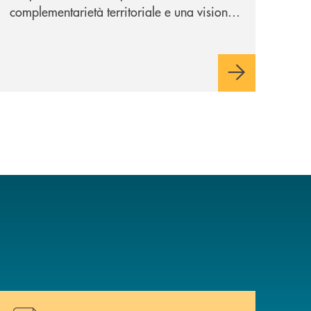
complementarietà territoriale e una visione
industriale di lungo periodo, nel pieno
rispetto dell'autonomia di Banca
Cambiano. Nei prossimi giorni verrà
avviato il periodo di negoziazione
esclusiva per la finalizzazione
dell’operazione.