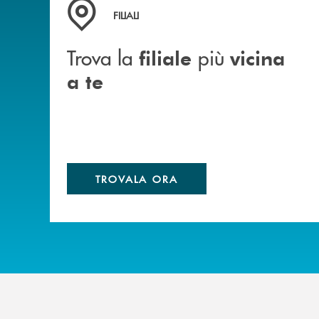
Trova la filiale&nbsp; più vicina a te
FILIALI
Trova la
più
filiale
vicina
a te
TROVALA ORA