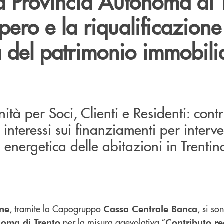
a Provincia Autonoma di 
upero e la riqualificazione
a del patrimonio immobili
tà per Soci, Clienti e Residenti: contr
interessi sui finanziamenti per interve
 energetica delle abitazioni in Trentin
, tramite la Capogruppo
, si s
ine
Cassa Centrale Banca
per la misura agevolativa “
noma di Trento
Contributo re