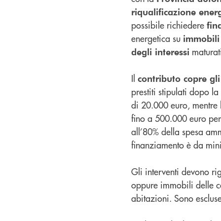
riqualificazione ene
possibile richiedere
fin
energetica su
immobili
maturati
degli interessi
Il
contributo copre gli
prestiti stipulati dopo 
di 20.000 euro, mentre 
fino a 500.000 euro pe
all’80% della spesa amm
finanziamento è da min
Gli interventi devono r
oppure immobili delle c
abitazioni. Sono escluse 