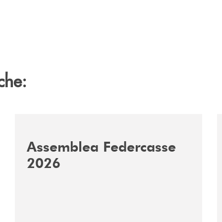
che:
ca-siglano-la-partnership-strategica/
/news/assemblea-federcasse-2026/
/
Assemblea Federcasse
2026