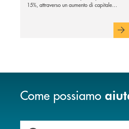
15%, attraverso un aumento di capitale
riservato di 40 milioni di euro. Una
partnership industriale strategica, fondata
sulla condivisione di valori comuni e sulla
prossimità ai territori, per ampliare l’offerta
e sostenere nuove opportunità di crescita e
sviluppo.
Come possiamo
aiut