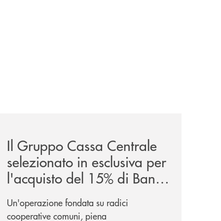
news/il-gruppo-cassa-centrale-selezionato-in-esclusiva-p
Il Gruppo Cassa Centrale
selezionato in esclusiva per
l'acquisto del 15% di Banca
Cambiano 1884
Un'operazione fondata su radici
cooperative comuni, piena