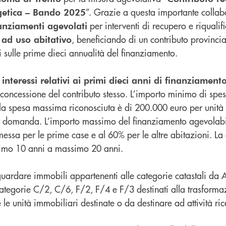
”. Grazie a questa importante collab
rgetica – Bando 2025
per interventi di recupero e riqualif
anziamenti agevolati
, beneficiando di un contributo provinci
 ad uso abitativo
 sulle prime dieci annualità del finanziamento.
 interessi relativi ai primi dieci anni di finanziament
la concessione del contributo stesso. L’importo minimo di sp
la spesa massima riconosciuta è di 200.000 euro per unità
r domanda. L’importo massimo del finanziamento agevolabi
essa per le prime case e al 60% per le altre abitazioni. La
imo 10 anni a massimo 20 anni.
iguardare immobili appartenenti alle categorie catastali da
ategorie C/2, C/6, F/2, F/4 e F/3 destinati alla trasforma
le unità immobiliari destinate o da destinare ad attività ricet