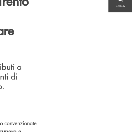
Trento
CERCA
CERCA
are
ibuti a
nti di
o.
ono convenzionate
cupero e