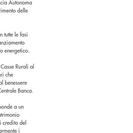
incia Autonoma
rimento delle
n tutte le fasi
nanziamento
io energetico.
Casse Rurali al
ari che
 al benessere
Centrale Banca.
sponde a un
atrimonio
i credito del
larmente i