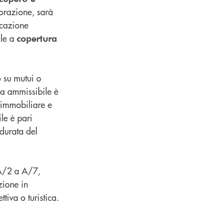
orazione, sarà
icazione
ale a
copertura
su mutui o
o
esa ammissibile è
 immobiliare e
le è pari
 durata del
 A/2 a A/7,
zione in
tiva o turistica.