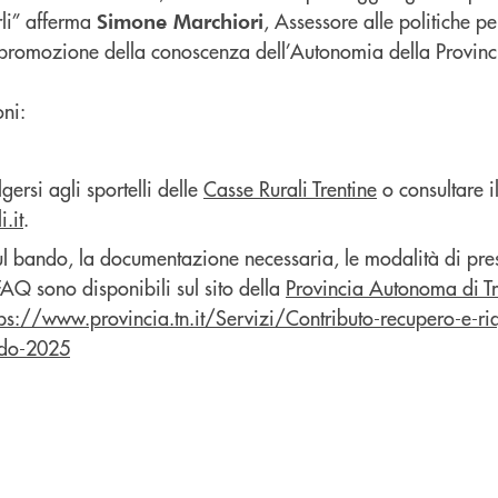
li” afferma
, Assessore alle politiche pe
Simone Marchiori
promozione della conoscenza dell’Autonomia della Provin
ni:
lgersi agli sportelli delle
Casse Rurali Trentine
o consultare il
.it
.
i sul bando, la documentazione necessaria, le modalità di pr
Q sono disponibili sul sito della
Provincia Autonoma di T
tps://www.provincia.tn.it/Servizi/Contributo-recupero-e-riq
ndo-2025