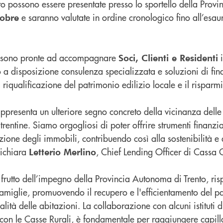
o possono essere presentate presso lo sportello della Prov
e saranno valutate in ordine cronologico fino all’esau
tobre
ne sono pronte ad accompagnare
i
Soci, Clienti e Residenti
do a disposizione consulenza specializzata e soluzioni di fi
a riqualificazione del patrimonio edilizio locale e il risparm
presenta un ulteriore segno concreto della vicinanza delle 
e trentine. Siamo orgogliosi di poter offrire strumenti finanzi
zione degli immobili, contribuendo così alla sostenibilità e
dichiara
, Chief Lending Officer di Cassa 
Letterio Merlino
 frutto dell’impegno della Provincia Autonoma di Trento, ri
famiglie, promuovendo il recupero e l'efficientamento del p
ualità delle abitazioni. La collaborazione con alcuni istituti d
re con le Casse Rurali, è fondamentale per raggiungere capil