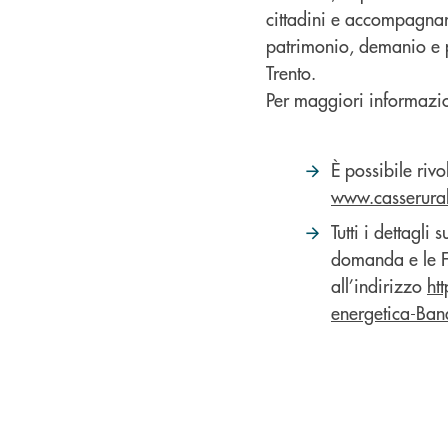
cittadini e accompagnar
patrimonio, demanio e 
Trento.
Per maggiori informazio
È possibile rivo
www.casserurali
Tutti i dettagl
domanda e le FA
all’indirizzo
ht
energetica-Ba