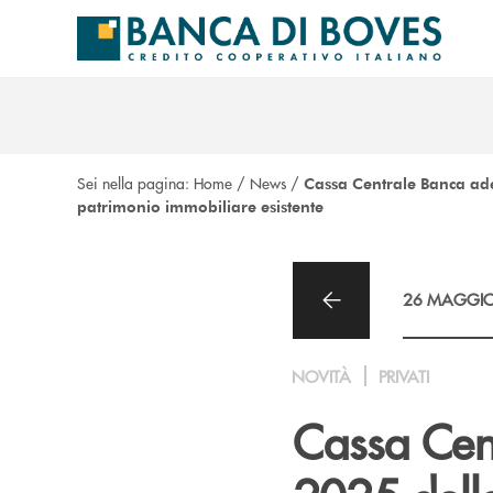
Salta al contenuto principale
Sei nella pagina:
Home
/
News
/
Cassa Centrale Banca ader
patrimonio immobiliare esistente
26 MAGGIO
NOVITÀ
PRIVATI
Cassa Cen