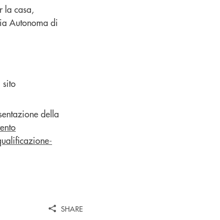
r la casa,
cia Autonoma di
 sito
esentazione della
rento
ualificazione-
SHARE