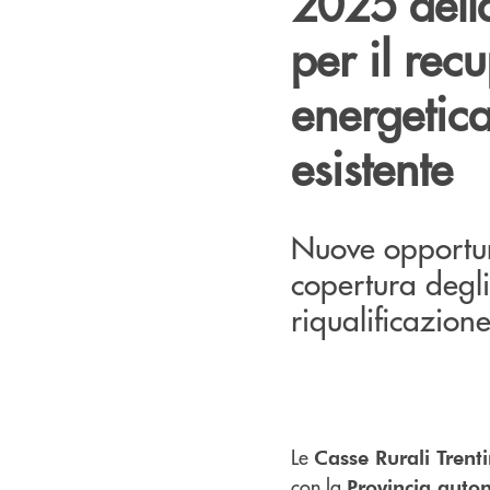
2025 dell
per il rec
energetic
esistente
Nuove opportuni
copertura degli 
riqualificazione
Le
Casse Rurali Trent
con la
Provincia auto