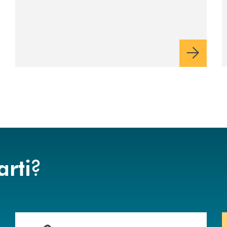
?
arti