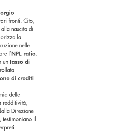
orgio
ri fronti. Cito,
 alla nascita di
lorizza la
ecuzione nelle
are l’
.
NPL ratio
on un
tasso di
rollata
one di crediti
mia delle
redditività,
e dalla Direzione
 testimoniano il
erpreti