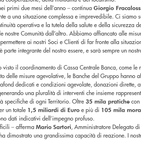
ei primi due mesi dell’anno – continua
Giorgio Fracaloss
onte a una situazione complessa e imprevedibile. Ci siamo s
tinuità operativa e la tutela della salute e della sicurezza d
 le nostre Comunità dall’altro. Abbiamo affiancato alle misu
 permettere ai nostri Soci e Clienti di far fronte alla situazi
i è parte integrante del nostro essere, e sarà sempre un nostr
no visto il coordinamento di Cassa Centrale Banca, come le 
nto delle misure agevolative, le Banche del Gruppo hanno af
lafond dedicati e condizioni agevolate, donazioni dirette, att
, generando una pluralità di interventi che insieme rappresent
à specifiche di ogni Territorio. Oltre
con
35 mila pratiche
r un totale
e più di
1,5 miliardi di Euro
105 mila mora
no dati indicativi dell’impegno profuso.
ficili – afferma
, Amministratore Delegato di
Mario
Sartori
 ha dimostrato una grandissima capacità di reazione. I nost