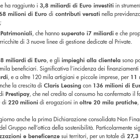
he ha raggiunto i
in strument
3,8 miliardi di Euro investiti
di
nella previdenz
68 milioni di Euro
contributi versati
;
, che hanno
e che prop
 Patrimoniali
superato i
7 miliardi
rricchite di 3 nuove linee di gestione dedicate al Private.
, e gli
sono pa
8 miliardi
di Euro
impieghi alla clientela
mila beneficiari. Significativa l’incidenza dei finanziament
, e a oltre 120 mila artigiani e piccole imprese, per
rdi
11 
anche la crescita di
con
Claris Leasing
136 milioni di Eu
 di
, che nel credito al consumo ha confermato il fo
Prestipay
ù di
di erogazioni in
,
220
milioni
oltre 20 mila pratiche
el giorno anche la prima Dichiarazione consolidata Non Fina
 del Gruppo nell’ottica della sostenibilità. Particolarmente sig
sui territori, per un totale di
zzazioni e beneficenze
27,3 