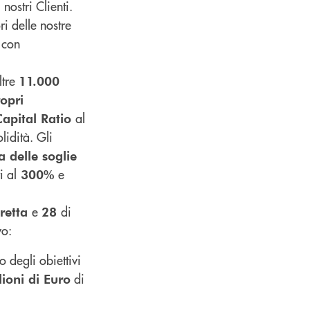
nostri Clienti.
i delle nostre
 con
oltre
11.000
opri
al
Capital Ratio
idità. Gli
a delle soglie
i al
e
300%
e
di
iretta
28
vo:
 degli obiettivi
di
ioni di Euro