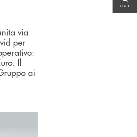
CERCA
CERCA
nita via
ovid per
perativo:
uro. Il
l Gruppo ai