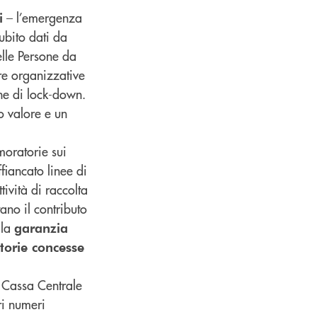
– l’emergenza
i
ubito dati da
elle Persone da
re organizzative
one di lock-down.
o valore e un
moratorie sui
fiancato linee di
ività di raccolta
ano il contributo
 la
garanzia
torie concesse
 Cassa Centrale
ri numeri