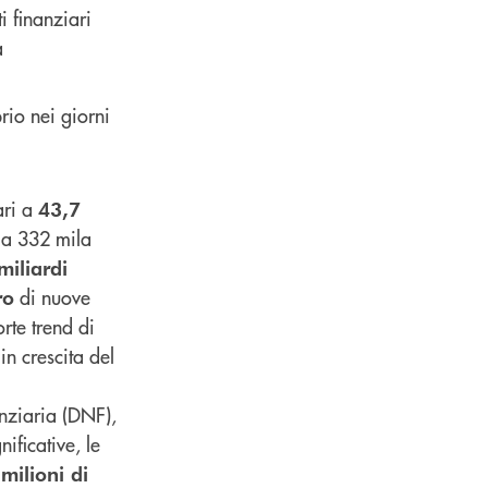
i finanziari
a
rio nei giorni
ri a
43,7
i a 332 mila
miliardi
di nuove
ro
rte trend di
 in crescita del
nziaria (DNF),
nificative, le
milioni di