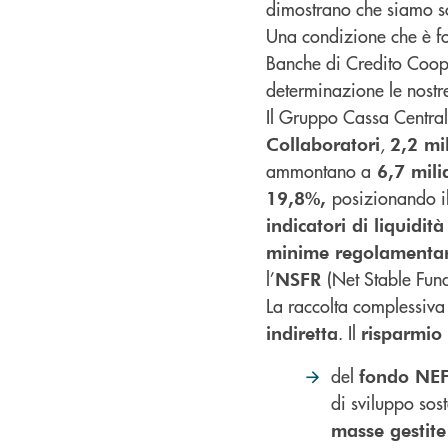
dimostrano che siamo soli
Una condizione che è fon
Banche di Credito Coope
determinazione le nostre
Il Gruppo Cassa Centra
,
Collaboratori
2,2 mi
ammontano a
6,7 mili
posizionando il
19,8%,
indicatori di liquidit
minime regolamenta
l’
(Net Stable Fun
NSFR
La raccolta complessiv
. Il
indiretta
risparmio
del
fondo NE
di sviluppo sos
masse gestite