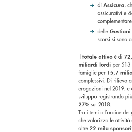
di
, c
Assicura
assicurativi e
4
complementare
delle
Gestioni
scorsi si sono a
Il
è di
totale attivo
72,
per 513 
miliardi lordi
famiglie per
15,7 milia
complessivi. Di rilievo 
erogazioni nel 2019, e
sviluppo registrando pi
sul 2018.
27%
Tra i temi all’ordine d
che valorizza le attività
oltre
22 mila
sponsori