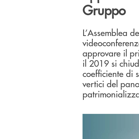
Gruppo
L’Assemblea dei
videoconferenza
approvare il p
il 2019 si chiud
coefficiente di
vertici del pa
patrimonializz