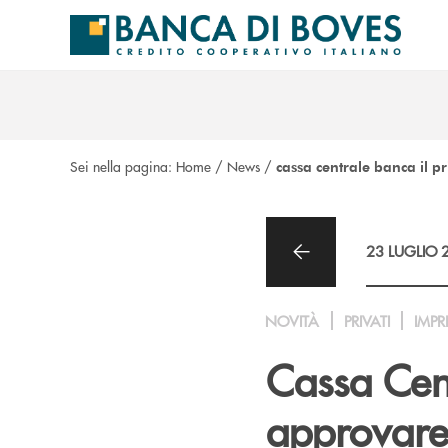
Salta al contenuto principale
Sei nella pagina:
Home
/
News
/
cassa centrale banca il p
23 LUGLIO 
NOVITÀ
PRIVATI
IMPR
Cassa Cent
approvare 