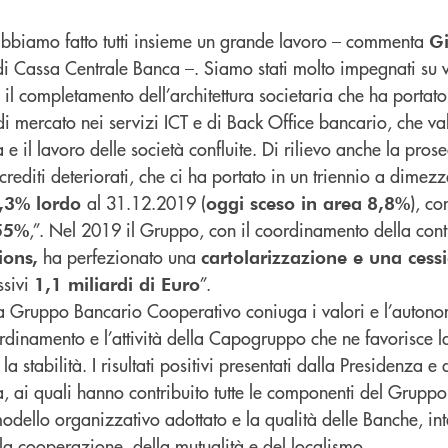
abbiamo fatto tutti insieme un grande lavoro – commenta
Gi
di Cassa Centrale Banca –. Siamo stati molto impegnati su va
 il completamento dell’architettura societaria che ha portato
 di mercato nei servizi ICT e di Back Office bancario, che va
e il lavoro delle società confluite. Di rilievo anche la pros
 crediti deteriorati, che ci ha portato in un triennio a dimezz
al 31.12.2019 (
), c
 9,3% lordo
oggi sceso in area
8,8%
,”. Nel 2019 il Gruppo, con il coordinamento della cont
55%
ha perfezionato una
ions,
cartolarizzazione e una cessi
ssivi
”.
1,1 miliardi di Euro
a Gruppo Bancario Cooperativo coniuga i valori e l’autono
dinamento e l’attività della Capogruppo che ne favorisce la 
e la stabilità. I risultati positivi presentati dalla Presidenza 
 ai quali hanno contribuito tutte le componenti del Gruppo,
modello organizzativo adottato e la qualità delle Banche, int
lla cooperazione, della mutualità e del localismo.