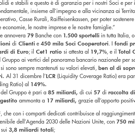
di e stabili e questo è di garanzia per i nostri Soci e per i 
damentale, insieme all’impegno e alla vicinanza ai Territor
rativo, Casse Rurali, Raiffeisenkassen, per poter sostenere
 economie, le nostre imprese e le nostre famiglie.”
le annovera
Banche con
in tutta Italia, 
79
1.500
sportelli
di
e
. I
lioni
Clienti
450 mila Soci Cooperatori
fondi pr
; il
si attesta al
, e il
ardi di Euro
Cet1 ratio
19,7%
Total 
 Gruppo ai vertici del panorama bancario nazionale per sol
si sono sempre mantenuti su valori elevati,
à
ben al di sopr
Al 31 dicembre l’
(Liquidity Coverage Ratio) era par
ri.
LCR
ding Ratio) al
149%.
a del Gruppo è pari a
di cui
di
85 miliardi,
57
raccolta d
ammonta a
grazie all’apporto positi
 gestito
17 miliardi,
, che con i comparti dedicati contribuisce al raggiungimento
F
tenibile dell’Agenda 2030 delle Nazioni Unite, con
750 mil
sui
;
3,8 miliardi totali