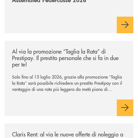
/news/al-via-la-promozione-taglia-la-rata-di-prestipay-il-prestito-perso
Al via la promozione “Taglia la Rata” di
Prestipay. Il prestito personale che si fa in due
per te!
Solo fino al 15 luglio 2026, grazie alla promozione “Taglia
la Rata” sarà possibile richiedere un prestito Prestipay con il
vantaggio di una rata più leggera da metà piano di
rimborso.
/news/claris-rent-al-via-le-nuove-offerte-di-noleggio-a-lungo-termine-p
Claris Rent: al via le nuove offerte di noleggio a