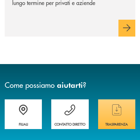
lungo termine per privati e aziende
Come possiamo
?
aiutarti
Trova la filiale&nbsp; più vicina a te
Hai bisogno di assistenza immediata ?
Hai bisogno di alcun
FILIALI
CONTATTO DIRETTO
TRASPARENZA