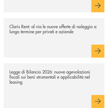
/news/claris-rent-al-via-le-nuove-offerte-di-noleggio-a-lungo-termine-p
Claris Rent: al via le nuove offerte di noleggio a
lungo termine per privati e aziende
/news/legge-di-bilancio-2026-nuove-agevolazioni-fiscali-sui-beni-strume
Legge di Bilancio 2026: nuove agevolazioni
fiscali sui beni strumentali e applicabilità nel
leasing