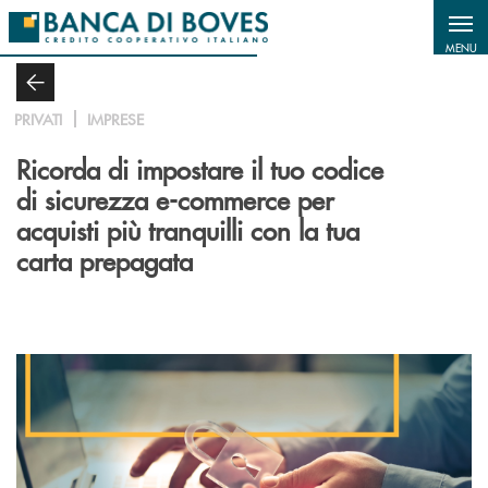
Salta al contenuto principale
MENU
PRIVATI
IMPRESE
Ricorda di impostare il tuo codice
di sicurezza e-commerce per
acquisti più tranquilli con la tua
carta prepagata