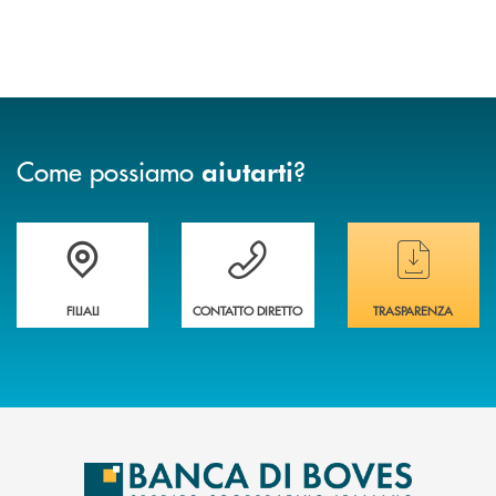
Come possiamo
?
aiutarti
Trova la filiale&nbsp; più vicina a te
Hai bisogno di assistenza immediata ?
Hai bisogno di alcun
FILIALI
CONTATTO DIRETTO
TRASPARENZA