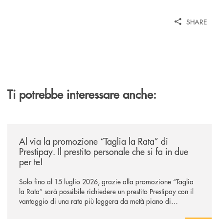
SHARE
Ti potrebbe interessare anche:
/news/al-via-la-promozione-taglia-la-rata-di-prestipay-il-prestito-perso
Al via la promozione “Taglia la Rata” di
Prestipay. Il prestito personale che si fa in due
per te!
Solo fino al 15 luglio 2026, grazie alla promozione “Taglia
la Rata” sarà possibile richiedere un prestito Prestipay con il
vantaggio di una rata più leggera da metà piano di
rimborso.