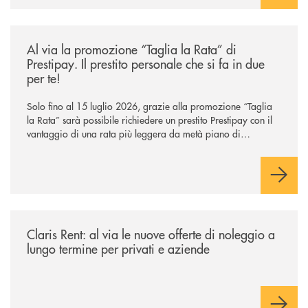
/news/al-via-la-promozione-taglia-la-rata-di-prestipay-il-prestito-perso
Al via la promozione “Taglia la Rata” di
Prestipay. Il prestito personale che si fa in due
per te!
Solo fino al 15 luglio 2026, grazie alla promozione “Taglia
la Rata” sarà possibile richiedere un prestito Prestipay con il
vantaggio di una rata più leggera da metà piano di
rimborso.
/news/claris-rent-al-via-le-nuove-offerte-di-noleggio-a-lungo-termine-p
Claris Rent: al via le nuove offerte di noleggio a
lungo termine per privati e aziende