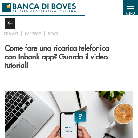
Salta al contenuto principale
MENU
PRIVATI
IMPRESE
SOCI
Come fare una ricarica telefonica
con Inbank app? Guarda il video
tutorial!