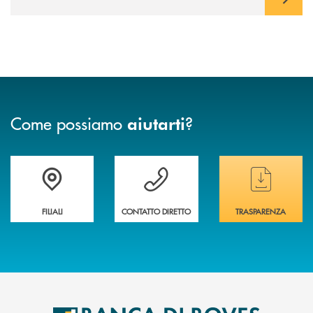
Come possiamo
?
aiutarti
Trova la filiale&nbsp; più vicina a te
Hai bisogno di assistenza immediata ?
Hai bisogno di alcun
FILIALI
CONTATTO DIRETTO
TRASPARENZA