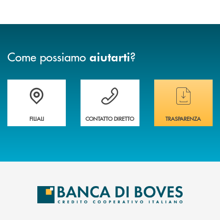
Come possiamo
?
aiutarti
Trova la filiale&nbsp; più vicina a te
Hai bisogno di assistenza immediata ?
Hai bisogno di alcun
FILIALI
CONTATTO DIRETTO
TRASPARENZA