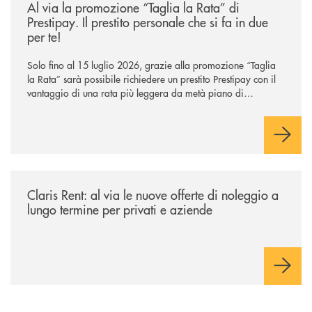
Al via la promozione “Taglia la Rata” di
Prestipay. Il prestito personale che si fa in due
per te!
Solo fino al 15 luglio 2026, grazie alla promozione “Taglia
la Rata” sarà possibile richiedere un prestito Prestipay con il
vantaggio di una rata più leggera da metà piano di
rimborso.
/news/claris-rent-al-via-le-nuove-offerte-di-noleggio-a-lungo-termine-p
Claris Rent: al via le nuove offerte di noleggio a
lungo termine per privati e aziende