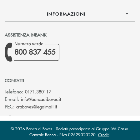
INFORMAZIONI
ASSISTENZA INBANK
800 837 455
CONTATTI
Telefono:
0171.380117
(si apre l’app di posta elettronica)
E-mail:
info@bancadiboves.it
(si apre l’app di posta elettronica)
PEC:
craboves@legalmail.it
© 2026 Banca di Boves - Società partecipante al Gruppo IVA Cassa
Centrale Banca · P.Iva 02529020220
Crediti