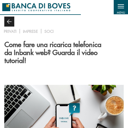
Salta al contenuto principale
MENU
PRIVATI
IMPRESE
SOCI
Come fare una ricarica telefonica
da Inbank web? Guarda il video
tutorial!