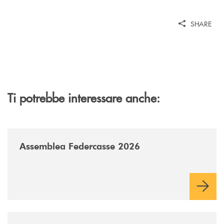
SHARE
Ti potrebbe interessare anche:
/news/assemblea-federcasse-2026/
Assemblea Federcasse 2026
/news/al-via-la-promozione-taglia-la-rata-di-prestipay-il-prestito-perso