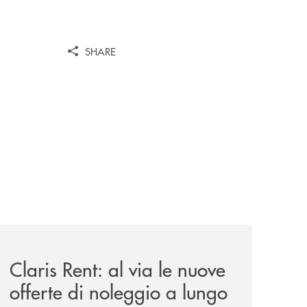
SHARE
il-prestito-personale-che-si-fa-in-due-per-te/
news/claris-rent-al-via-le-nuove-offerte-di-noleggio-a-lung
Claris Rent: al via le nuove
offerte di noleggio a lungo