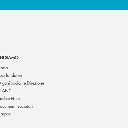
HI SIAMO
toria
oci fondatori
rgani sociali e Direzione
ILANCI
odice Etico
ocumenti societari
ruppo