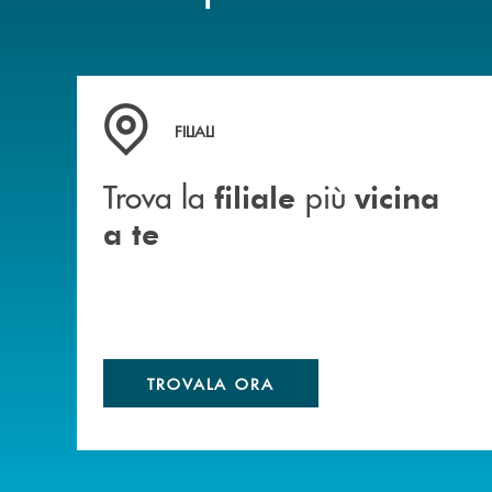
Trova la filiale&nbsp; più vicina a te
FILIALI
Trova la
più
filiale
vicina
a te
TROVALA ORA