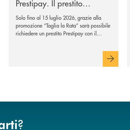
Prestipay. Il prestito
personale che si fa in due
Solo fino al 15 luglio 2026, grazie alla
per te!
promozione “Taglia la Rata” sarà possibile
richiedere un prestito Prestipay con il
vantaggio di una rata più leggera da metà
piano di rimborso.
?
arti