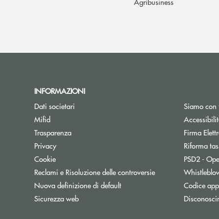
Agribusiness
INFORMAZIONI
Dati societari
Siamo con 
Apre una nuova finestra
Mifid
Accessibili
Trasparenza
Firma Elet
Privacy
Riforma tas
Cookie
PSD2 - Ope
Reclami e Risoluzione delle controversie
Whistleblo
Nuova definizione di default
Codice appa
Sicurezza web
Disconosci