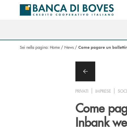
Salta al contenuto principale
Sei nella pagina:
Home
/
News
/
Come pagare un bollettin
PRIVATI
IMPRESE
SOC
Come paga
Inbank web