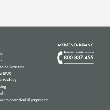
ASSISTENZA INBANK
te
800 837 455
tà
Apre una nuova finestra
tronica Avanzata
Apre una nuova finestra
si IBOR
Apre una nuova finestra
n Banking
wing
Apre una nuova finestra
lti
Apre una nuova finestra
mento operazioni di pagamento