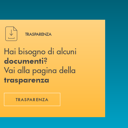
Hai bisogno di alcuni documenti ? Vai alla pagina della 
TRASPARENZA
Hai bisogno di alcuni
?
documenti
Vai alla pagina della
trasparenza
TRASPARENZA