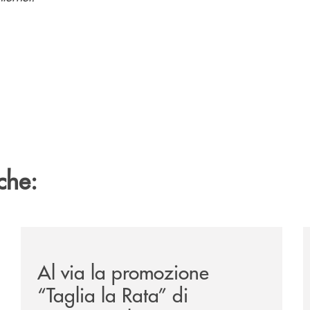
che:
/news/al-via-la-promozione-taglia-la-rata-di-prestipay-
/
Al via la promozione
“Taglia la Rata” di