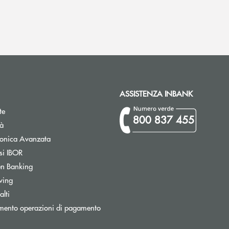
ASSISTENZA INBANK
te
800 837 455
tà
Apre una nuova finestra
tronica Avanzata
Apre una nuova finestra
si IBOR
Apre una nuova finestra
n Banking
wing
Apre una nuova finestra
lti
Apre una nuova finestra
mento operazioni di pagamento