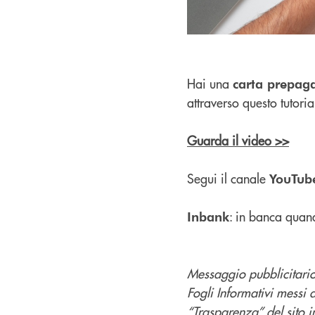
Hai una
carta prepag
attraverso questo tutoria
Guarda il video >>
Segui il canale
YouTub
: in banca quan
Inbank
Messaggio pubblicitario 
Fogli Informativi messi 
“Trasparenza” del sito in