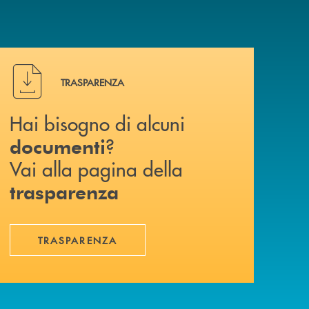
Hai bisogno di alcuni documenti ? Vai alla pagina della 
TRASPARENZA
Hai bisogno di alcuni
?
documenti
Vai alla pagina della
trasparenza
TRASPARENZA