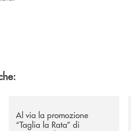
che:
/news/al-via-la-promozione-taglia-la-rata-di-prestipay-
/
Al via la promozione
“Taglia la Rata” di