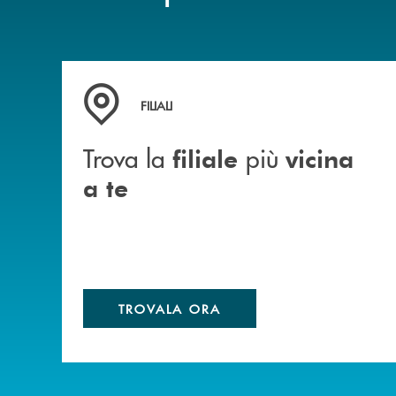
Trova la filiale&nbsp; più vicina a te
FILIALI
Trova la
più
filiale
vicina
a te
TROVALA ORA