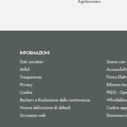
Agribusiness
INFORMAZIONI
Dati societari
Siamo con 
Apre una nuova finestra
Mifid
Accessibili
Trasparenza
Firma Elet
Privacy
Riforma tas
Cookie
PSD2 - Ope
Reclami e Risoluzione delle controversie
Whistleblo
Nuova definizione di default
Codice appa
Sicurezza web
Disconosci