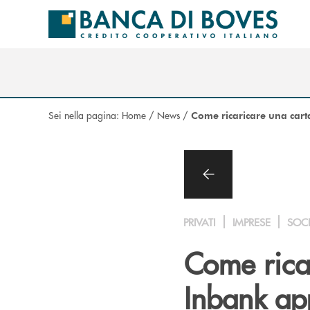
Salta al contenuto principale
Sei nella pagina:
Home
/
News
/
Come ricaricare una cart
PRIVATI
IMPRESE
SOC
Come rica
Inbank app