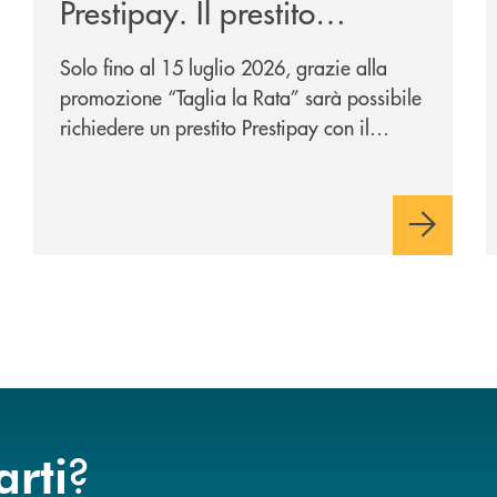
Prestipay. Il prestito
personale che si fa in due
Solo fino al 15 luglio 2026, grazie alla
per te!
promozione “Taglia la Rata” sarà possibile
richiedere un prestito Prestipay con il
vantaggio di una rata più leggera da metà
piano di rimborso.
?
arti