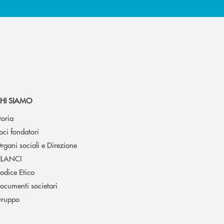
HI SIAMO
toria
oci fondatori
rgani sociali e Direzione
ILANCI
odice Etico
ocumenti societari
ruppo