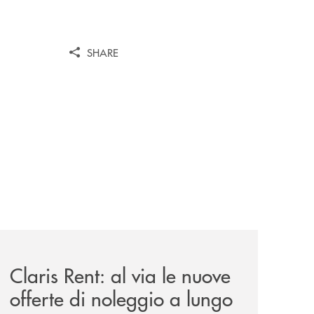
SHARE
il-prestito-personale-che-si-fa-in-due-per-te/
news/claris-rent-al-via-le-nuove-offerte-di-noleggio-a-lung
Claris Rent: al via le nuove
offerte di noleggio a lungo