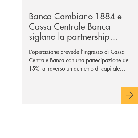
Banca Cambiano 1884 e
Cassa Centrale Banca
siglano la partnership
strategica
L’operazione prevede l’ingresso di Cassa
Centrale Banca con una partecipazione del
15%, attraverso un aumento di capitale
riservato di 40 milioni di euro. Una
partnership industriale strategica, fondata
sulla condivisione di valori comuni e sulla
prossimità ai territori, per ampliare l’offerta
e sostenere nuove opportunità di crescita e
sviluppo.