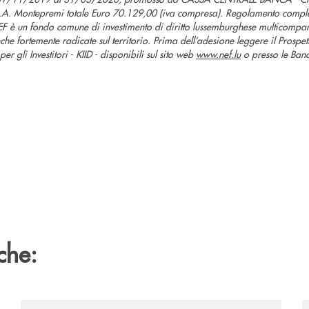
Montepremi totale Euro 70.129,00 (iva compresa). Regolamento completo
EF è un fondo comune di investimento di diritto lussemburghese multicompa
anche fortemente radicate sul territorio. Prima dell’adesione leggere il Prospe
r gli Investitori - KIID - disponibili sul sito web
www.nef.lu
o presso le Banc
che:
ca-siglano-la-partnership-strategica/
/news/assemblea-federcasse-2026/
/