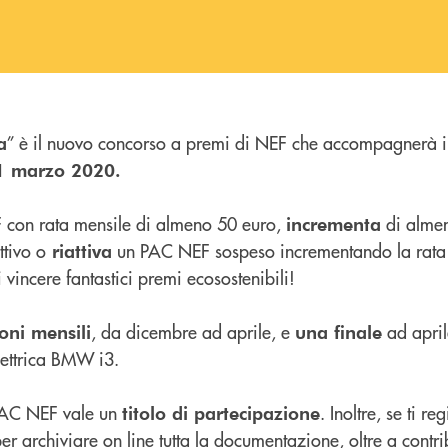
” è il nuovo concorso a premi di NEF che accompagnerà i 
a
31 marzo 2020.
con rata mensile di almeno 50 euro,
di almen
incrementa
tivo o
un PAC NEF sospeso incrementando la rata 
riattiva
vincere fantastici premi ecosostenibili!
, da dicembre ad aprile, e
ad april
oni mensili
una finale
lettrica BMW i3.
PAC NEF vale un
. Inoltre, se ti r
titolo di partecipazione
er archiviare on line tutta la documentazione, oltre a contri