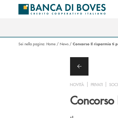
Salta al contenuto principale
Sei nella pagina:
Home
/
News
/
Concorso Il risparmio ti 
NOVITÀ
PRIVATI
SOCI
Concorso 