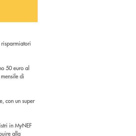
risparmiatori
o 50 euro al
mensile di
e, con un super
egistri in MyNEF
buire alla