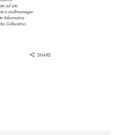
 sul sito
rto e multimanager.
tto Informativo
he Collocatrici.
SHARE
news/il-gruppo-cassa-centrale-selezionato-in-esclusiva-p