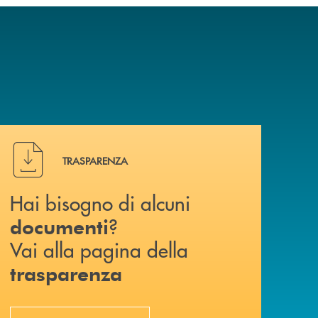
Hai bisogno di alcuni documenti ? Vai alla pagina della 
TRASPARENZA
Hai bisogno di alcuni
?
documenti
Vai alla pagina della
trasparenza