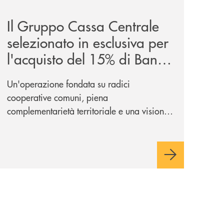
Il Gruppo Cassa Centrale
selezionato in esclusiva per
l'acquisto del 15% di Banca
Cambiano 1884
Un'operazione fondata su radici
cooperative comuni, piena
complementarietà territoriale e una visione
industriale di lungo periodo, nel pieno
rispetto dell'autonomia di Banca
Cambiano. Nei prossimi giorni verrà
avviato il periodo di negoziazione
esclusiva per la finalizzazione
dell’operazione.