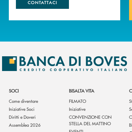
CONTATTACI
SOCI
BISALTA VITA
C
Come diventare
FILMATO
S
Iniziative Soci
Iniziative
S
Diritti e Doveri
CONVENZIONE CON
O
STELLA DEL MATTINO
Assemblea 2026
B
EVENTI