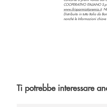
COOPERATIVO ITALIANO S.p.A. 
www.ilrisparmiotipremia.it
. N
Distribuito in tutta Italia da B
nonché le Informazioni chiave pe
Ti potrebbe interessare an
/news/banca-cambiano-1884-e-cassa-centrale-ban