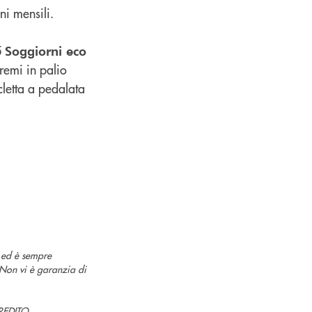
ni mensili.
5
Soggiorni
eco
remi in palio
letta a pedalata
o ed è sempre
. Non vi è garanzia di
REDITO