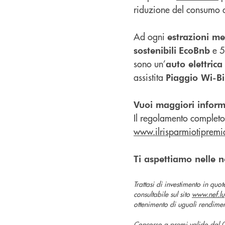
riduzione del consumo d
Ad ogni
estrazioni me
e 
sostenibili
EcoBnb
sono un’
auto elettric
assistita
Piaggio Wi-B
Vuoi maggiori inform
Il regolamento completo e
www.ilrisparmiotipremia
Ti aspettiamo nelle no
Trattasi di investimento in quo
consultabile sul sito
www.nef.lu
ottenimento di uguali rendiment
Concorso a premi valido da