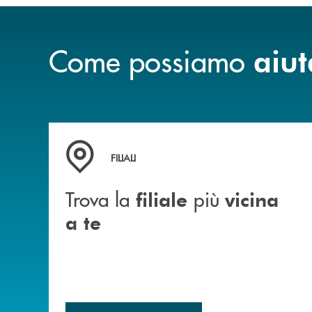
Come possiamo
aiut
Trova la filiale&nbsp; più vicina a te
FILIALI
Trova la
più
filiale
vicina
a te