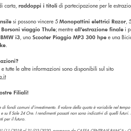
i carta,
di partecipazione per le estrazio
raddoppi i titoli
si possono vincere 5
, 
nsile
Monopattini
elettrici Razor
5
; mentre
i p
Borsoni
viaggio Thule
all’estrazione finale
, uno
e una Bicic
a BMW i3
Scooter
Piaggio MP3 300 hpe
.
ike
azioni?
 tutte le altre informazioni sono disponibili sul sito
.it
stre Filiali!
te di fondi comuni d’investimento. Il valore della quota è variabile nel temp
e su Il Sole 24 Ore. I rendimenti passati non sono indicativi di quelli futuri
i per il futuro.
l 01/11/2019 al 31/03/2020, promosso da CASSA CENTRALE BANCA - C