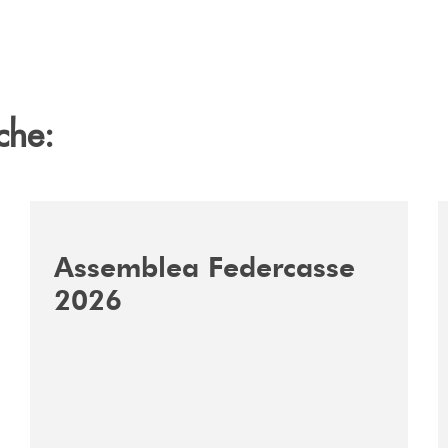
che:
ca-siglano-la-partnership-strategica/
/news/assemblea-federcasse-2026/
/
Assemblea Federcasse
2026