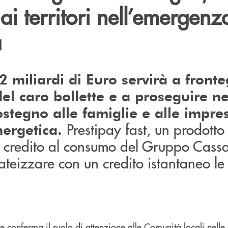
ai territori nell’emergenz
a
2 miliardi di Euro servirà a front
el caro bollette e a proseguire ne
ostegno alle famiglie e alle impre
Prestipay fast, un prodotto
nergetica.
i credito al consumo del Gruppo Cassa
ateizzare con un credito istantaneo le 
 conferma il ruolo di attenzione alle Comunità locali nelle