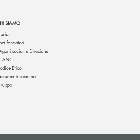
HI SIAMO
toria
oci fondatori
rgani sociali e Direzione
ILANCI
odice Etico
ocumenti societari
ruppo