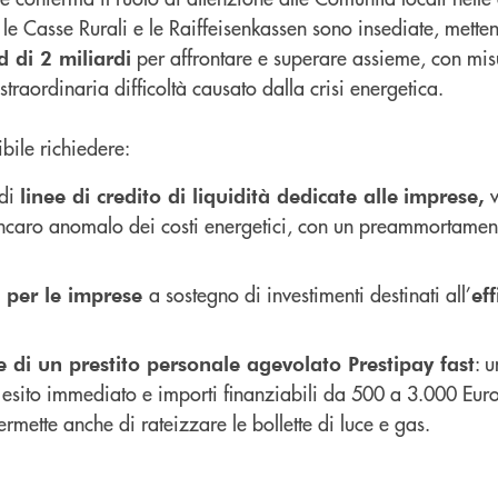
le Casse Rurali e le Raiffeisenkassen sono insediate, mette
per affrontare e superare assieme, con mis
d di 2 miliardi
traordinaria difficoltà causato dalla crisi energetica.
ibile richiedere:
 di
v
linee di credito di liquidità dedicate alle
imprese,
rincaro anomalo dei costi energetici, con un preammortamen
a sostegno di investimenti destinati all’
 per le imprese
ef
: u
e di un prestito personale agevolato Prestipay fast
 esito immediato e importi finanziabili da 500 a 3.000 Euro
rmette anche di rateizzare le bollette di luce e gas.