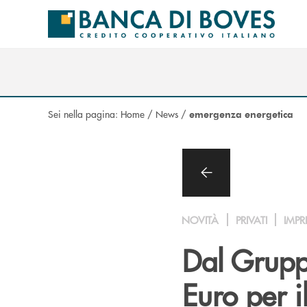
Salta al contenuto principale
Sei nella pagina:
Home
/
News
/
emergenza energetica
NOVITÀ
PRIVATI
IMPR
Dal Grupp
Euro per i