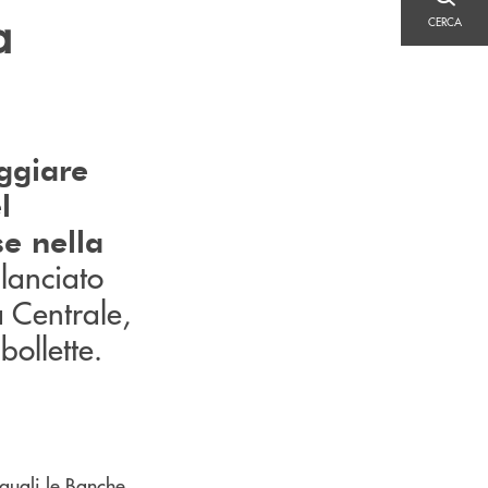
CERCA
a
CERCA
eggiare
l
se nella
 lanciato
 Centrale,
bollette.
 quali le Banche