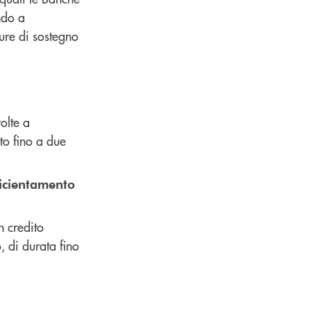
ndo a
ure di sostegno
olte a
to fino a due
ficientamento
n credito
, di durata fino