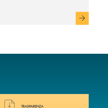
industriale di lungo periodo, nel pieno
rispetto dell'autonomia di Banca
Cambiano. Nei prossimi giorni verrà
avviato il periodo di negoziazione
esclusiva per la finalizzazione
dell’operazione.
Hai bisogno di alcuni documenti ? Vai alla pagina della 
TRASPARENZA