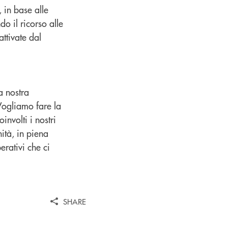
, in base alle
o il ricorso alle
attivate dal
a nostra
 Vogliamo fare la
involti i nostri
ità, in piena
erativi che ci
SHARE