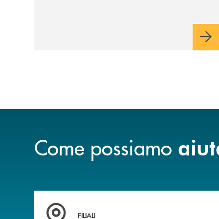
riservato di 40 milioni di euro. Una
partnership industriale strategica, fondata
sulla condivisione di valori comuni e sulla
prossimità ai territori, per ampliare l’offerta
e sostenere nuove opportunità di crescita e
sviluppo.
Come possiamo
aiut
Trova la filiale&nbsp; più vicina a te
FILIALI