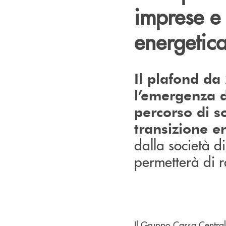
imprese e 
energetic
Il plafond da 
l’emergenza d
percorso di s
transizione e
dalla società d
permetterà di r
Il Gruppo Cassa Centrale