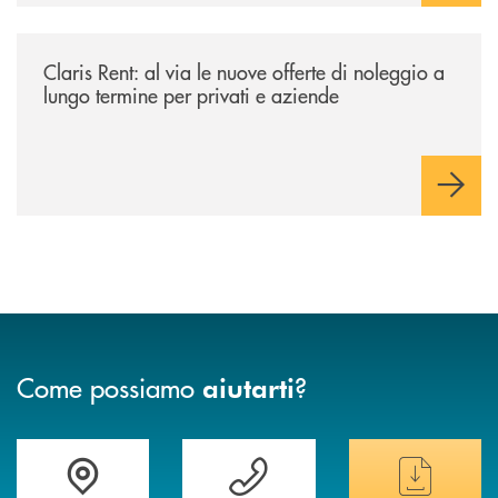
/news/claris-rent-al-via-le-nuove-offerte-di-noleggio-a-lungo-termine-p
Claris Rent: al via le nuove offerte di noleggio a
lungo termine per privati e aziende
Come possiamo
?
aiutarti
Trova la filiale&nbsp; più vicina a te
Hai bisogno di assistenza immediata ?
Hai bisogno di alcun