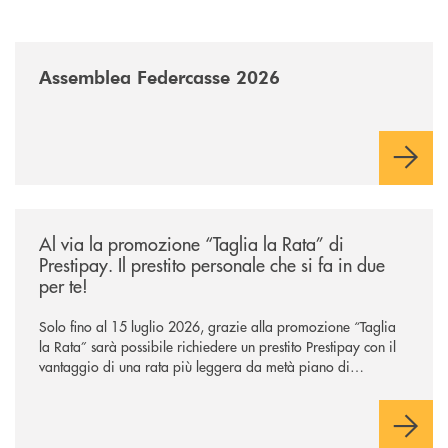
/news/assemblea-federcasse-2026/
Assemblea Federcasse 2026
/news/al-via-la-promozione-taglia-la-rata-di-prestipay-il-prestito-perso
Al via la promozione “Taglia la Rata” di
Prestipay. Il prestito personale che si fa in due
per te!
Solo fino al 15 luglio 2026, grazie alla promozione “Taglia
la Rata” sarà possibile richiedere un prestito Prestipay con il
vantaggio di una rata più leggera da metà piano di
rimborso.