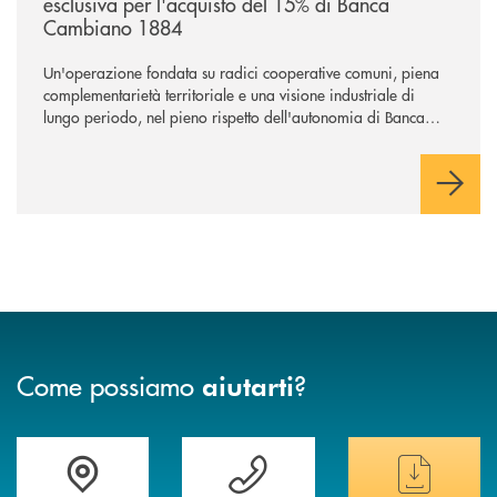
esclusiva per l'acquisto del 15% di Banca
Cambiano 1884
Un'operazione fondata su radici cooperative comuni, piena
complementarietà territoriale e una visione industriale di
lungo periodo, nel pieno rispetto dell'autonomia di Banca
Cambiano. Nei prossimi giorni verrà avviato il periodo di
negoziazione esclusiva per la finalizzazione dell’operazione.
Come possiamo
?
aiutarti
Trova la filiale&nbsp; più vicina a te
Hai bisogno di assistenza immediata ?
Hai bisogno di alcun