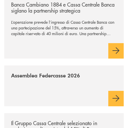
Banca Cambiano 1884 e Cassa Centrale Banca
siglano la partnership strategica
L’operazione prevede l’ingresso di Cassa Centrale Banca con
una partecipazione del 15%, attraverso un aumento di
capitale riservato di 40 milioni di euro. Una partnership
industriale strategica, fondata sulla condivisione di valori
comuni e sulla prossimità ai territori, per ampliare l’offerta e
sostenere nuove opportunità di crescita e sviluppo.
/news/assemblea-federcasse-2026/
Assemblea Federcasse 2026
/news/il-gruppo-cassa-centrale-selezionato-in-esclusiva-per-lacquisto
Il Gruppo Cassa Centrale selezionato in