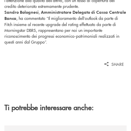
l’attenzione alla qualità dell’attivo, con un tasso di copertura del
credito deteriorato estremamente prudente.
,
Sandro Bolognesi
Amministratore Delegato di Cassa Centrale
, ha commentato “Il miglioramento dell’outlook da parte di
Banca
Fitch insieme al recente upgrade del rating effettuato da parte di
Morningstar DBRS, rappresentano per noi un importante
riconoscimento dei progressi economico-patrimoniali realizzati in
questi anni dal Gruppo”.
SHARE
Ti potrebbe interessare anche:
/news/banca-cambiano-1884-e-cassa-centrale-banca-siglano-la-partner