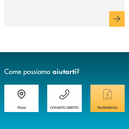
Come possiamo
?
aiutarti
Trova la filiale&nbsp; più vicina a te
Hai bisogno di assistenza immediata ?
Hai bisogno di alcun
FILIALI
CONTATTO DIRETTO
TRASPARENZA