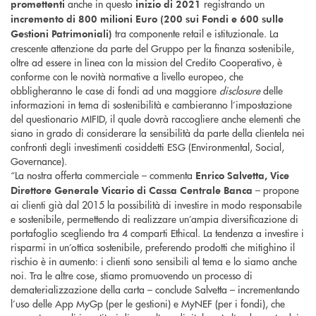
anche in questo
registrando un
promettenti
inizio di 2021
incremento di 800 milioni Euro (200 sui Fondi e 600 sulle
tra componente retail e istituzionale. La
Gestioni Patrimoniali)
crescente attenzione da parte del Gruppo per la finanza sostenibile,
oltre ad essere in linea con la mission del Credito Cooperativo, è
conforme con le novità normative a livello europeo, che
obbligheranno le case di fondi ad una maggiore
disclosure
delle
informazioni in tema di sostenibilità e cambieranno l’impostazione
del questionario MIFID, il quale dovrà raccogliere anche elementi che
siano in grado di considerare la sensibilità da parte della clientela nei
confronti degli investimenti cosiddetti ESG (Environmental, Social,
Governance).
“La nostra offerta commerciale – commenta
Enrico Salvetta, Vice
– propone
Direttore Generale Vicario di Cassa Centrale Banca
ai clienti già dal 2015 la possibilità di investire in modo responsabile
e sostenibile, permettendo di realizzare un’ampia diversificazione di
portafoglio scegliendo tra 4 comparti Ethical. La tendenza a investire i
risparmi in un’ottica sostenibile, preferendo prodotti che mitighino il
rischio è in aumento: i clienti sono sensibili al tema e lo siamo anche
noi. Tra le altre cose, stiamo promuovendo un processo di
dematerializzazione della carta – conclude Salvetta – incrementando
l’uso delle App MyGp (per le gestioni) e MyNEF (per i fondi), che