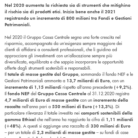
Nel 2020 aumenta la richiesta sia di strumenti che mitighino
il rischio sia di prodotti etici. Inizia bene anche il 2021
registrando un incremento di 800 milioni tra Fondi e Gestioni
Patrimoniali.
Nel 2020 il Gruppo Cassa Centrale segna una forte crescita nel
risparmio, accompagnata da un’esigenza sempre maggiore dei
clienti di affidarsi a consulenti professionali, che li guidino ad
approcciare gli investimenti con un’allocazione sempre più
diversificata, equilibrata e che sappia incorporare le opportunità
offerte dagli strumenti sostenibili e responsabili.
Il
, sommando il fondo NEF e le
totale di masse gestite dal Gruppo
Gestioni Patrimoniali ammonta a
, con un
13,7 miliardi di Euro
rispetto all’anno precedente
.
incremento di 1,15 miliardi
(+9,2%)
Il
del
al 31.12.2020 registra
fondo NEF
Gruppo Cassa Centrale
con un
4,7 miliardi di Euro di masse gestite
incremento della
nell’anno pari a
. Di
raccolta
550 milioni di Euro (+13,3%)
particolare rilevanza il totale investito nei
comparti sostenibili della
che nell’anno ha raggiunto la cifra di
gamma Ethical
1,11 miliardi
. A questi si aggiunge una raccolta di
(+48%)
330 milioni di Euro
– per un totale di
– su fondi di case
2,3 miliardi di masse gestite