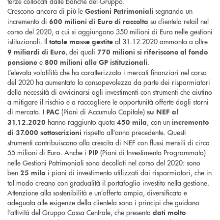
terze collocati dalle banche del Gruppo.
Crescono ancora di più le
segnando un
Gestioni Patrimoniali
incremento di
su clientela retail nel
600 milioni di Euro di raccolta
corso del 2020, a cui si aggiungono 350 milioni di Euro nelle gestioni
istituzionali. Il
al 31.12.2020 ammonta a oltre
totale masse gestite
, dei quali
9 miliardi di Euro
770 milioni si riferiscono al fondo
e
.
pensione
800 milioni alle GP istituzionali
L’elevata volatilità che ha caratterizzato i mercati finanziari nel corso
del 2020 ha aumentato la consapevolezza da parte dei risparmiatori
della necessità di avvicinarsi agli investimenti con strumenti che aiutino
a mitigare il rischio e a raccogliere le opportunità offerte dagli storni
di mercato. I
(Piani di Accumulo Capitale)
PAC
su NEF
al
hanno raggiunto quota
, con un
31.12.2020
450 mila
incremento
rispetto all’anno precedente. Questi
di 37.000 sottoscrizioni
strumenti contribuiscono alla crescita di NEF con flussi mensili di circa
55 milioni di Euro. Anche i
(Piani di Investimento Programmato)
PIP
nelle Gestioni Patrimoniali sono decollati nel corso del 2020: sono
ben
i piani di investimento utilizzati dai risparmiatori, che in
25 mila
tal modo creano con gradualità il portafoglio investito nella gestione.
Attenzione alla sostenibilità e un’offerta ampia, diversificata e
adeguata alle esigenze della clientela sono i principi che guidano
l’attività del Gruppo Cassa Centrale, che presenta
dati molto