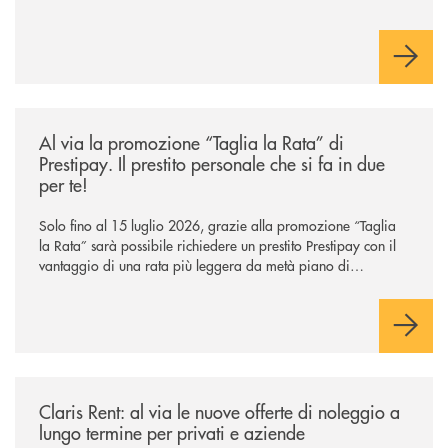
/news/al-via-la-promozione-taglia-la-rata-di-prestipay-il-prestito-perso
Al via la promozione “Taglia la Rata” di
Prestipay. Il prestito personale che si fa in due
per te!
Solo fino al 15 luglio 2026, grazie alla promozione “Taglia
la Rata” sarà possibile richiedere un prestito Prestipay con il
vantaggio di una rata più leggera da metà piano di
rimborso.
/news/claris-rent-al-via-le-nuove-offerte-di-noleggio-a-lungo-termine-p
Claris Rent: al via le nuove offerte di noleggio a
lungo termine per privati e aziende