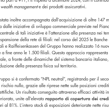
l
wealth management
e dei prodotti assicurativi.
 stata inoltre accompagnata dall’acquisizione di oltre 147 mi
 dalle iniziative di sviluppo commerciale previste nel Pian
trale di tali iniziative è l’attenzione alla presenza nei terr
espansione della rete di filiali: nel corso del 2025 le Banche
li e Raiffeisenkassen del Gruppo hanno realizzato 16 nuov
 a fine anno le 1.500 filiali. Questo approccio rappresenta
le, a fronte delle dinamiche del sistema bancario italiano
uzione della presenza fisica sul territorio.
ruppo si è confermato “NPL neutral”, registrando per il se
rischio nullo, grazie alle riprese nette sulle posizioni credi
tifiche. Un risultato conseguito attraverso efficaci attività i
riorato, unite all’elevato
rapporto di copertura dei credi
 al 81%. L’intero stock di esposizioni deteriorate nette risul