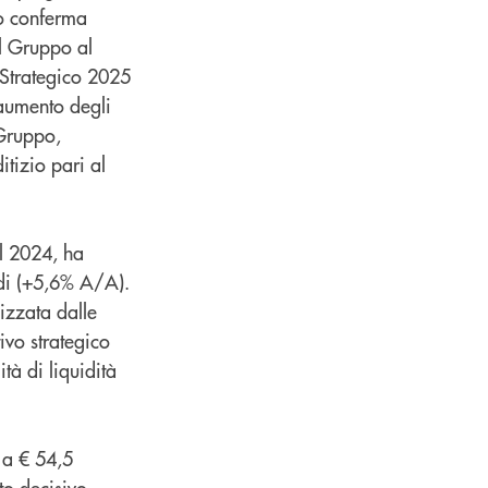
to conferma
l Gruppo al
o Strategico 2025
’aumento degli
 Gruppo,
itizio pari al
el 2024, ha
rdi (+5,6% A/A).
izzata dalle
ivo strategico
tà di liquidità
 a € 54,5
to decisivo