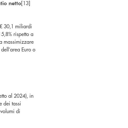
[13]
tio netto
€ 30,1 miliardi
+15,8% rispetto a
ta a massimizzare
i dell’area Euro o
tto al 2024), in
 dei tassi
 volumi di