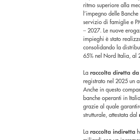
ritmo superiore alla med
l’impegno delle Banche 
servizio di famiglie e PM
– 2027. Le nuove erogaz
impieghi è stato realizz
consolidando la distribu
65% nel Nord Italia, al 
La
raccolta diretta da
registrato nel 2025 un 
Anche in questo compart
banche operanti in Italia
grazie al quale garantir
strutturale, attestata dal
La
h
raccolta indiretta
miliardi con un increme