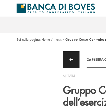
Salta al contenuto principale
Sei nella pagina:
Home
/
News
/
Gruppo Cassa Centrale: ri
26 FEBBRAI
NOVITÀ
Gruppo Cas
dell’eserc