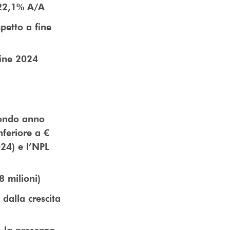
+22,1% A/A
spetto a fine
fine 2024
condo anno
nferiore a €
024) e l’NPL
8 milioni)
dalla crescita
e la presenza