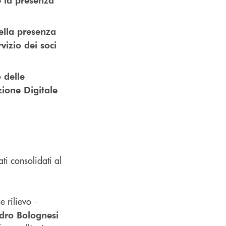
ella presenza
vizio dei soci
 delle
zione Digitale
ti consolidati al
e rilievo –
dro Bolognesi