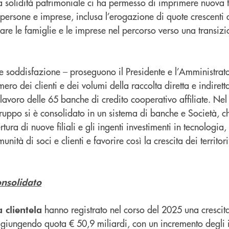
tra solidità patrimoniale ci ha permesso di imprimere nuova 
 persone e imprese, inclusa l’erogazione di quote crescenti 
re le famiglie e le imprese nel percorso verso una transiz
 soddisfazione – proseguono il Presidente e l’Amministrat
ero dei clienti e dei volumi della raccolta diretta e indiretta,
l lavoro delle 65 banche di credito cooperativo affiliate. Nel
Gruppo si è consolidato in un sistema di banche e Società, c
rtura di nuove filiali e gli ingenti investimenti in tecnologia,
unità di soci e clienti e favorire così la crescita dei territori
onsolidato
hanno registrato nel corso del 2025 una crescit
 clientela
aggiungendo quota € 50,9 miliardi, con un incremento degli