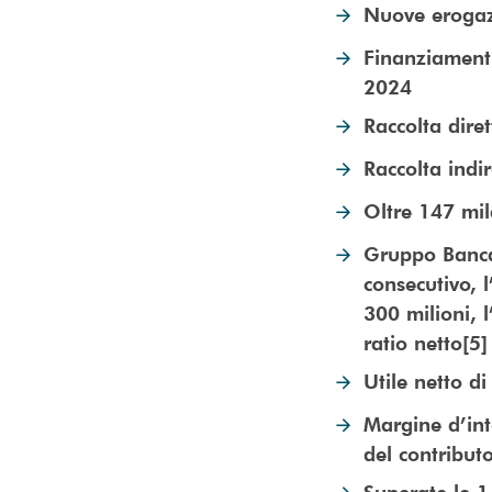
Nuove erogazi
Finanziamenti 
2024
Raccolta dire
Raccolta indi
Oltre 147 mil
Gruppo Bancar
consecutivo, l
300 milioni, 
ratio netto[5
Utile netto di
Margine d’int
del contribut
Superate le 1