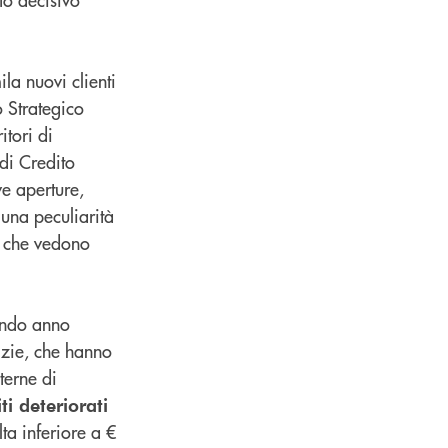
la nuovi clienti
o Strategico
itori di
 di Credito
e aperture,
 una peculiarità
, che vedono
condo anno
tizie, che hanno
nterne di
ti deteriorati
ta inferiore a €