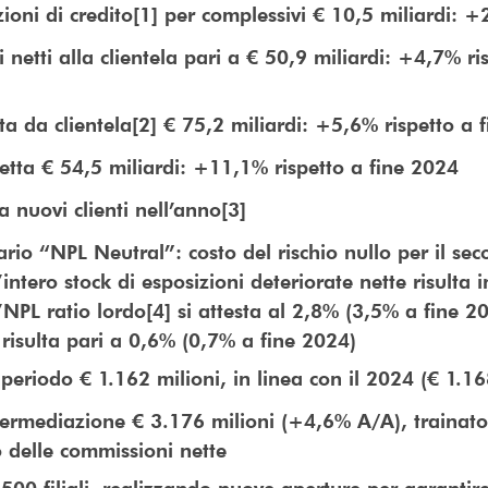
oni di credito[1] per complessivi € 10,5 miliardi: 
netti alla clientela pari a € 50,9 miliardi: +4,7% ri
tta da clientela[2] € 75,2 miliardi: +5,6% rispetto a 
retta € 54,5 miliardi: +11,1% rispetto a fine 2024
a nuovi clienti nell’anno[3]
io “NPL Neutral”: costo del rischio nullo per il se
’intero stock di esposizioni deteriorate nette risulta i
l’NPL ratio lordo[4] si attesta al 2,8% (3,5% a fine 2
] risulta pari a 0,6% (0,7% a fine 2024)
 periodo € 1.162 milioni, in linea con il 2024 (€ 1.16
ermediazione € 3.176 milioni (+4,6% A/A), trainato 
o delle commissioni nette
.500 filiali, realizzando nuove aperture per garantir