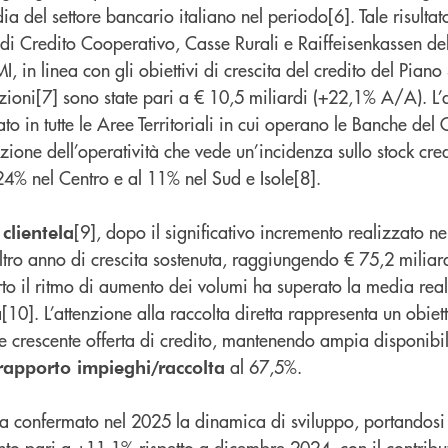
ia del settore bancario italiano nel periodo[6]. Tale risulta
di Credito Cooperativo, Casse Rurali e Raiffeisenkassen de
I, in linea con gli obiettivi di crescita del credito del Pian
ioni[7] sono state pari a € 10,5 miliardi (+22,1% A/A). L
ato in tutte le Aree Territoriali in cui operano le Banche del
zione dell’operatività che vede un’incidenza sullo stock cred
24% nel Centro e al 11% nel Sud e Isole[8].
[9], dopo il significativo incremento realizzato n
 clientela
altro anno di crescita sostenuta, raggiungendo € 75,2 milia
o il ritmo di aumento dei volumi ha superato la media real
[10]. L’attenzione alla raccolta diretta rappresenta un obiett
e crescente offerta di credito, mantenendo ampia disponibili
al 67,5%.
rapporto impieghi/raccolta
a confermato nel 2025 la dinamica di sviluppo, portandosi
nto pari a +11,1% rispetto a dicembre 2024, con il contribu