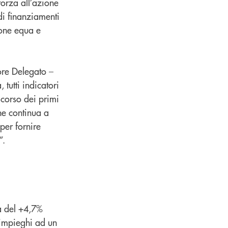
forza all’azione
di finanziamenti
ione equa e
ore Delegato –
 tutti indicatori
 corso dei primi
he continua a
 per fornire
”.
a del +4,7%
 impieghi ad un