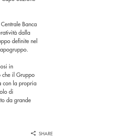
a Centrale Banca
ratività dalla
uppo definite nel
 Capogruppo.
osi in
co che il Gruppo
a con la propria
olo di
zato da grande
SHARE