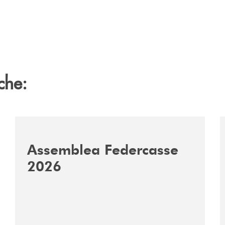
che:
ca-siglano-la-partnership-strategica/
/news/assemblea-federcasse-2026/
/
Assemblea Federcasse
2026