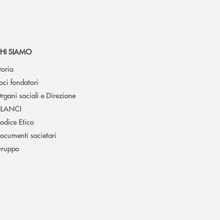
HI SIAMO
toria
oci fondatori
rgani sociali e Direzione
ILANCI
odice Etico
ocumenti societari
ruppo