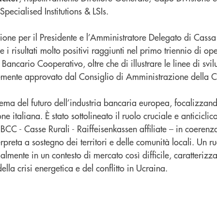
pecialised Institutions & LSIs.
asione per il Presidente e l’Amministratore Delegato di Cass
 i risultati molto positivi raggiunti nel primo triennio di ope
Bancario Cooperativo, oltre che di illustrare le linee di svil
temente approvato dal Consiglio di Amministrazione della
 tema del futuro dell’industria bancaria europea, focalizzand
one italiana. È stato sottolineato il ruolo cruciale e anticicli
BCC - Casse Rurali - Raiffeisenkassen affiliate – in coerenz
rpreta a sostegno dei territori e delle comunità locali. Un ru
cialmente in un contesto di mercato così difficile, caratteriz
della crisi energetica e del conflitto in Ucraina.