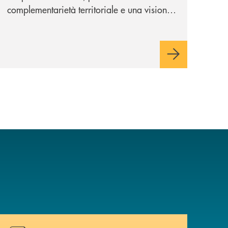
complementarietà territoriale e una visione
industriale di lungo periodo, nel pieno
rispetto dell'autonomia di Banca
Cambiano. Nei prossimi giorni verrà
avviato il periodo di negoziazione
esclusiva per la finalizzazione
dell’operazione.