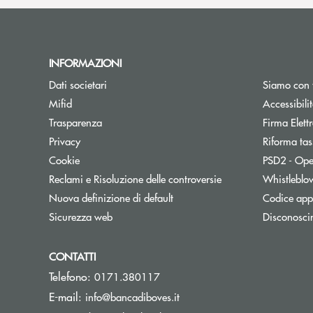
INFORMAZIONI
Dati societari
Siamo con 
Apre una nuova finestra
Mifid
Accessibili
Trasparenza
Firma Elet
Privacy
Riforma tas
Cookie
PSD2 - Ope
Reclami e Risoluzione delle controversie
Whistleblo
Nuova definizione di default
Codice appa
Sicurezza web
Disconosci
CONTATTI
Telefono:
0171.380117
(si apre l’app di posta elett
E-mail:
info@bancadiboves.it