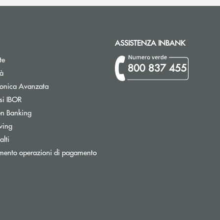
ASSISTENZA INBANK
te
800 837 455
tà
Apre una nuova finestra
tronica Avanzata
Apre una nuova finestra
si IBOR
Apre una nuova finestra
n Banking
wing
Apre una nuova finestra
lti
Apre una nuova finestra
mento operazioni di pagamento
ronica)