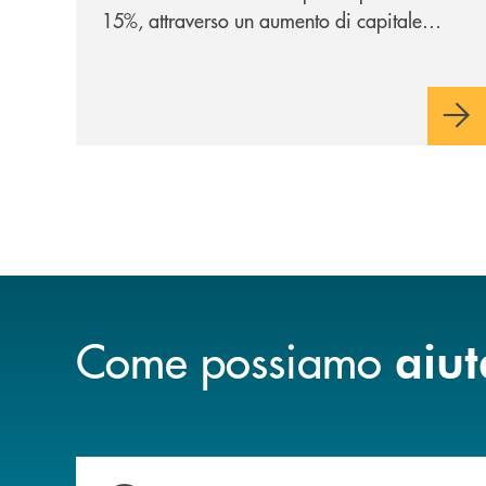
15%, attraverso un aumento di capitale
riservato di 40 milioni di euro. Una
partnership industriale strategica, fondata
sulla condivisione di valori comuni e sulla
prossimità ai territori, per ampliare l’offerta
e sostenere nuove opportunità di crescita e
sviluppo.
Come possiamo
aiut