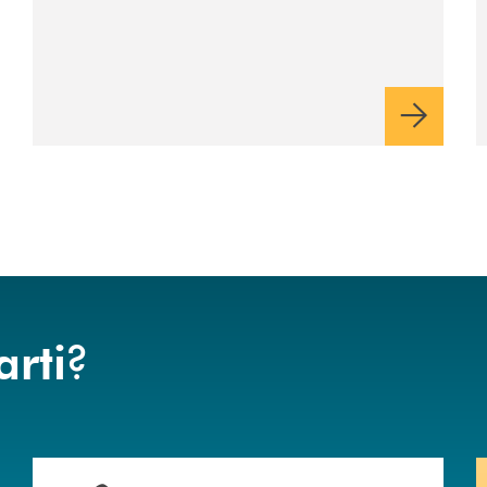
?
arti