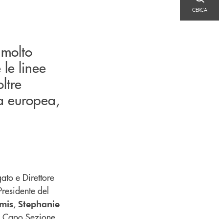
CERCA
CERCA
 molto
 le linee
ltre
ia europea,
ato e Direttore
Presidente del
,
Amis
Stephanie
 e Capo Sezione