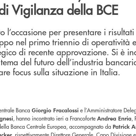
di Vigilanza della BCE
to l’occasione per presentare i risultati
ppo nel primo triennio di operatività e
egico di recente approvazione. Si è ino
 tema del futuro dell’industria bancar
re focus sulla situazione in Italia.
Centrale Banca
e l’Amministratore Deleg
Giorgio Fracalossi
, hanno incontrato ieri a Francoforte
, 
gnesi
Andrea Enria
 della Banca Centrale Europea, accompagnato da
Patrick 
, rispettivamente Direttore Generale, Capo Divisione
acker