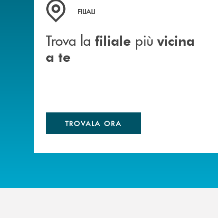
Trova la filiale&nbsp; più vicina a te
FILIALI
Trova la
più
filiale
vicina
a te
TROVALA ORA