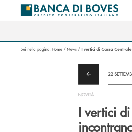
Salta al contenuto principale
Sei nella pagina:
Home
/
News
/
I vertici di Cassa Centra
22 SETTEMB
NOVITÀ
I vertici 
incontrano