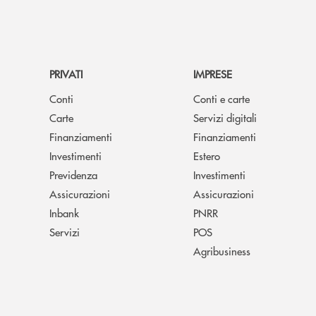
PRIVATI
IMPRESE
Conti
Conti e carte
Carte
Servizi digitali
Finanziamenti
Finanziamenti
Investimenti
Estero
Previdenza
Investimenti
Assicurazioni
Assicurazioni
Inbank
PNRR
Servizi
POS
Agribusiness