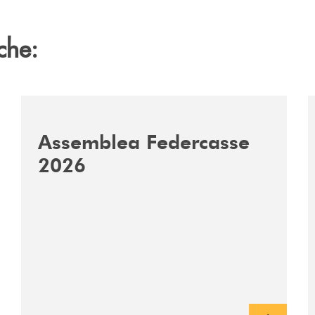
che:
ca-siglano-la-partnership-strategica/
/news/assemblea-federcasse-2026/
/
Assemblea Federcasse
2026