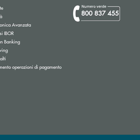
te
800 837 455
tà
Apre una nuova finestra
tronica Avanzata
Apre una nuova finestra
si IBOR
Apre una nuova finestra
n Banking
wing
Apre una nuova finestra
lti
Apre una nuova finestra
mento operazioni di pagamento
ronica)
nica)