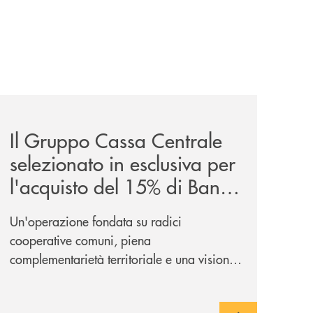
news/il-gruppo-cassa-centrale-selezionato-in-esclusiva-p
Il Gruppo Cassa Centrale
selezionato in esclusiva per
l'acquisto del 15% di Banca
Cambiano 1884
Un'operazione fondata su radici
cooperative comuni, piena
complementarietà territoriale e una visione
industriale di lungo periodo, nel pieno
rispetto dell'autonomia di Banca