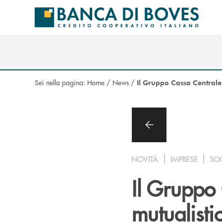
Salta al contenuto principale
Sei nella pagina:
Home
/
News
/
Il Gruppo Cassa Centrale 
NOVITÀ
IMPRESE
SO
Il Gruppo 
mutualist