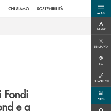
|
CHI SIAMO
SOSTENIBILITÀ
MENU
menu destra
INBANK
INBANK
BISALTA VITA
BISALTA VITA
FILIALI
FILIALI
NUMERI UTILI
NUMERI UTILI
i Fondi
NEWS
NEWS
ond e a