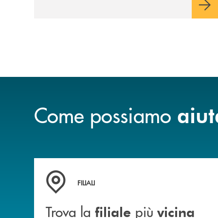
sulla condivisione di valori comuni e sulla
prossimità ai territori, per ampliare l’offerta
e sostenere nuove opportunità di crescita e
sviluppo.
Come possiamo
aiut
Trova la filiale&nbsp; più vicina a te
FILIALI
Trova la
più
filiale
vicina