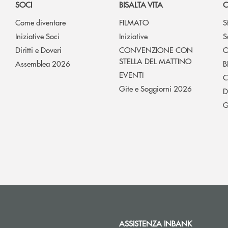
SOCI
BISALTA VITA
C
Come diventare
FILMATO
S
Iniziative Soci
Iniziative
S
Diritti e Doveri
CONVENZIONE CON
O
STELLA DEL MATTINO
Assemblea 2026
B
EVENTI
C
Gite e Soggiorni 2026
D
G
ASSISTENZA INBANK