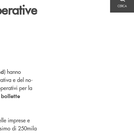
CERCA
perative
CERCA
) hanno
nd
ativa e del no-
perativi per la
 bollette
lle imprese e
assimo di 250mila