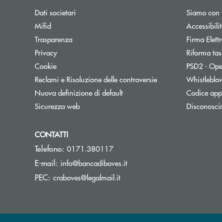
Dati societari
Siamo con 
Apre una nuova finestra
Mifid
Accessibili
Trasparenza
Firma Elet
Privacy
Riforma tas
Cookie
PSD2 - Ope
Reclami e Risoluzione delle controversie
Whistleblo
Nuova definizione di default
Codice appa
Sicurezza web
Disconosci
CONTATTI
Telefono:
0171.380117
(si apre l’app di posta elett
E-mail:
info@bancadiboves.it
(si apre l’app di posta elettro
PEC:
craboves@legalmail.it