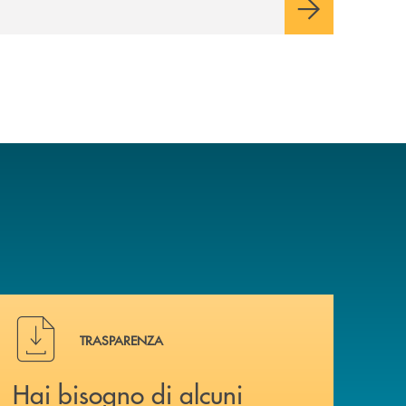
Cambiano. Nei prossimi giorni verrà
avviato il periodo di negoziazione
esclusiva per la finalizzazione
dell’operazione.
Hai bisogno di alcuni documenti ? Vai alla pagina della 
TRASPARENZA
Hai bisogno di alcuni