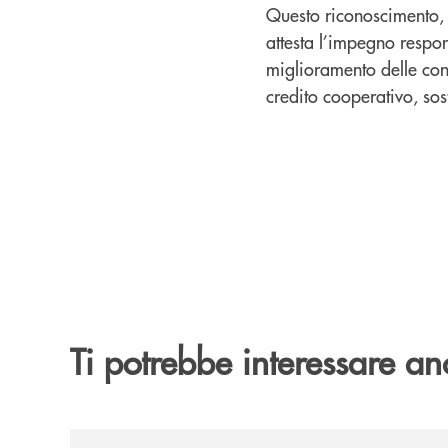
Questo riconoscimento, ch
attesta l’impegno respo
miglioramento delle cond
credito cooperativo, sos
Ti potrebbe interessare an
/news/banca-cambiano-1884-e-cassa-centrale-ban