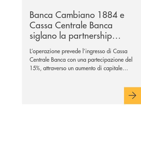
Banca Cambiano 1884 e
Cassa Centrale Banca
siglano la partnership
strategica
L’operazione prevede l’ingresso di Cassa
Centrale Banca con una partecipazione del
15%, attraverso un aumento di capitale
riservato di 40 milioni di euro. Una
partnership industriale strategica, fondata
sulla condivisione di valori comuni e sulla
prossimità ai territori, per ampliare l’offerta
e sostenere nuove opportunità di crescita e
sviluppo.