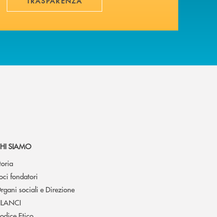
TRASPARENZA
HI SIAMO
toria
oci fondatori
rgani sociali e Direzione
ILANCI
odice Etico