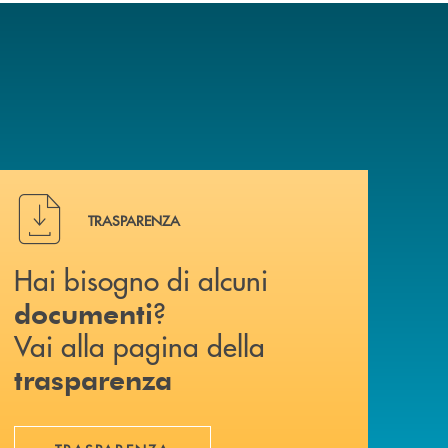
Hai bisogno di alcuni documenti ? Vai alla pagina della 
TRASPARENZA
Hai bisogno di alcuni
?
documenti
Vai alla pagina della
trasparenza