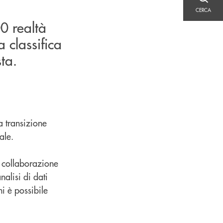
CERCA
CERCA
0 realtà
a classifica
ta.
a transizione
ale.
n collaborazione
nalisi di dati
ni è possibile