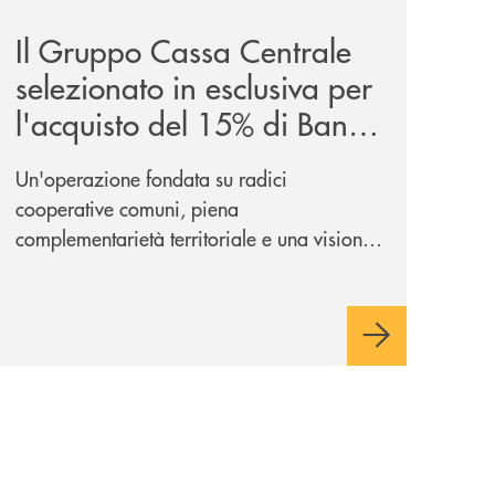
Il Gruppo Cassa Centrale
selezionato in esclusiva per
l'acquisto del 15% di Banca
Cambiano 1884
Un'operazione fondata su radici
cooperative comuni, piena
complementarietà territoriale e una visione
industriale di lungo periodo, nel pieno
rispetto dell'autonomia di Banca
Cambiano. Nei prossimi giorni verrà
avviato il periodo di negoziazione
esclusiva per la finalizzazione
dell’operazione.