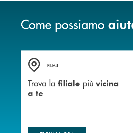
Come possiamo
aiut
Trova la filiale&nbsp; più vicina a te
FILIALI
Trova la
più
filiale
vicina
a te