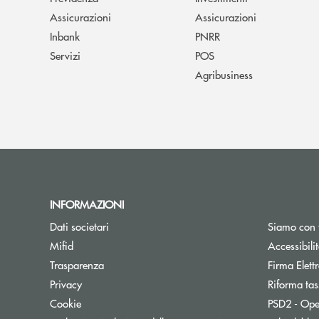
Assicurazioni
Assicurazioni
Inbank
PNRR
Servizi
POS
Agribusiness
INFORMAZIONI
Dati societari
Siamo con 
Apre una nuova finestra
Mifid
Accessibili
Trasparenza
Firma Elet
Privacy
Riforma tas
Cookie
PSD2 - Ope