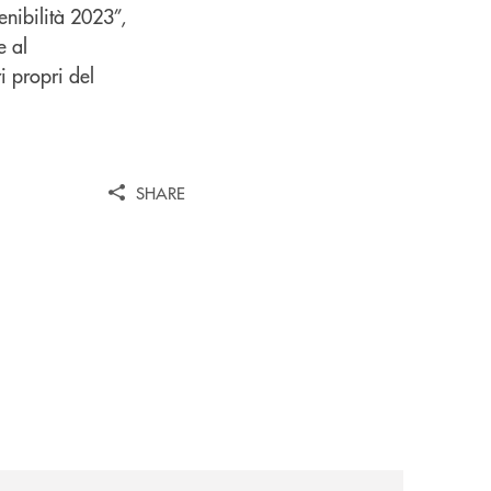
enibilità 2023”,
e al
i propri del
SHARE
news/il-gruppo-cassa-centrale-selezionato-in-esclusiva-p