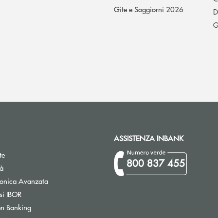
Gite e Soggiorni 2026
D
G
ASSISTENZA INBANK
te
800 837 455
tà
Apre una nuova finestra
tronica Avanzata
Apre una nuova finestra
si IBOR
Apre una nuova finestra
n Banking