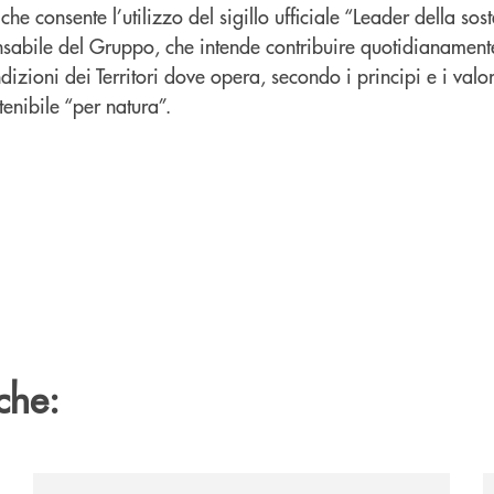
e consente l’utilizzo del sigillo ufficiale “Leader della sost
nsabile del Gruppo, che intende contribuire quotidianament
izioni dei Territori dove opera, secondo i principi e i valor
tenibile “per natura”.
che:
ca-siglano-la-partnership-strategica/
/news/assemblea-federcasse-2026/
/