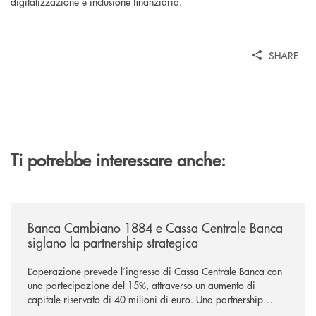
digitalizzazione e inclusione finanziaria.
SHARE
Ti potrebbe interessare anche:
/news/banca-cambiano-1884-e-cassa-centrale-banca-siglano-la-partner
Banca Cambiano 1884 e Cassa Centrale Banca
siglano la partnership strategica
L’operazione prevede l’ingresso di Cassa Centrale Banca con
una partecipazione del 15%, attraverso un aumento di
capitale riservato di 40 milioni di euro. Una partnership
industriale strategica, fondata sulla condivisione di valori