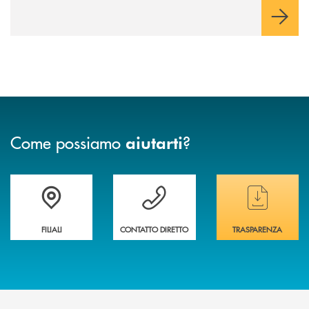
negoziazione esclusiva per la finalizzazione dell’operazione.
Come possiamo
?
aiutarti
Trova la filiale&nbsp; più vicina a te
Hai bisogno di assistenza immediata ?
Hai bisogno di alcun
FILIALI
CONTATTO DIRETTO
TRASPARENZA