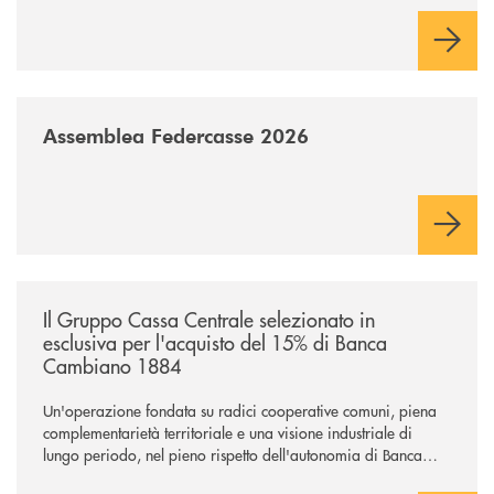
comuni e sulla prossimità ai territori, per ampliare l’offerta e
sostenere nuove opportunità di crescita e sviluppo.
/news/assemblea-federcasse-2026/
Assemblea Federcasse 2026
/news/il-gruppo-cassa-centrale-selezionato-in-esclusiva-per-lacquisto
Il Gruppo Cassa Centrale selezionato in
esclusiva per l'acquisto del 15% di Banca
Cambiano 1884
Un'operazione fondata su radici cooperative comuni, piena
complementarietà territoriale e una visione industriale di
lungo periodo, nel pieno rispetto dell'autonomia di Banca
Cambiano. Nei prossimi giorni verrà avviato il periodo di