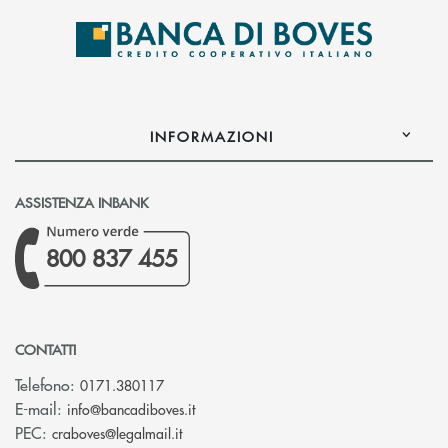
INFORMAZIONI
ASSISTENZA INBANK
800 837 455
CONTATTI
Telefono:
0171.380117
(si apre l’app di posta elettronica)
E-mail:
info@bancadiboves.it
(si apre l’app di posta elettronica)
PEC:
craboves@legalmail.it