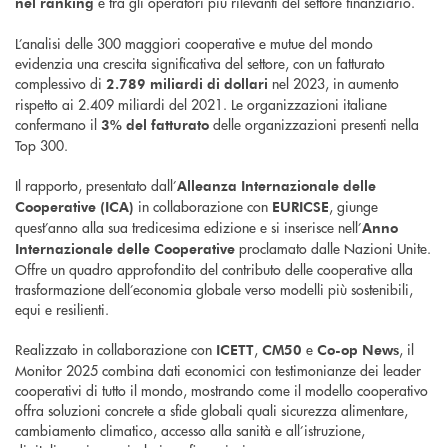
e tra gli operatori più rilevanti del settore finanziario.
nel ranking
L’analisi delle 300 maggiori cooperative e mutue del mondo
evidenzia una crescita significativa del settore, con un fatturato
complessivo di
nel 2023, in aumento
2.789 miliardi di dollari
rispetto ai 2.409 miliardi del 2021. Le organizzazioni italiane
confermano il
delle organizzazioni presenti nella
3% del fatturato
Top 300.
Il rapporto, presentato dall’
Alleanza Internazionale delle
in collaborazione con
, giunge
Cooperative (ICA)
EURICSE
quest’anno alla sua tredicesima edizione e si inserisce nell’
Anno
proclamato dalle Nazioni Unite.
Internazionale delle Cooperative
Offre un quadro approfondito del contributo delle cooperative alla
trasformazione dell’economia globale verso modelli più sostenibili,
equi e resilienti.
Realizzato in collaborazione con
,
e
, il
ICETT
CM50
Co-op News
Monitor 2025 combina dati economici con testimonianze dei leader
cooperativi di tutto il mondo, mostrando come il modello cooperativo
offra soluzioni concrete a sfide globali quali sicurezza alimentare,
cambiamento climatico, accesso alla sanità e all’istruzione,