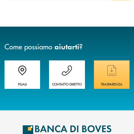
Come possiamo
?
aiutarti
Trova la filiale&nbsp; più vicina a te
Hai bisogno di assistenza immediata ?
Hai bisogno di alcun
FILIALI
CONTATTO DIRETTO
TRASPARENZA