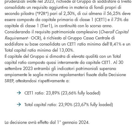
prudenziali svolte nel 2023, richiede al Gruppo di soddisfare a livello
consolidato un requisito aggiuntivo in materia di fondi propri di
secondo pilastro ("P2R") pari al 2,50%, di cui almeno il 56,25% deve
essere composto da capitale primario di classe 1 (CET1) e il 75% da
capitale di classe 1 (Tier1), in continuità con lo scorso anno.
Considerando il requisito patrimoniale complessivo (
Overall Capital
Requirement
- OCR), è richiesto al Gruppo Cassa Centrale di
soddisfare su base consolidata un CET1 ratio minimo dell’8,41% e un
Total capital ratio minimo del 13,00%.
Il capitale del Gruppo si dimostra di elevata qualità con un Total
capital ratio composto quasi interamente da capitale CET1. Al 30
settembre 2023 entrambi gli indicatori patrimoniali superano
ampiamente le soglie minime regolamentari fissate dalla Decisione
SREP, attestandosi rispettivamente a:
CET1 ratio: 23,89% (23,66% fully loaded)
Total capital ratio: 23,90% (23,67% fully loaded)
La decisione avrà effetto dal 1° gennaio 2024.