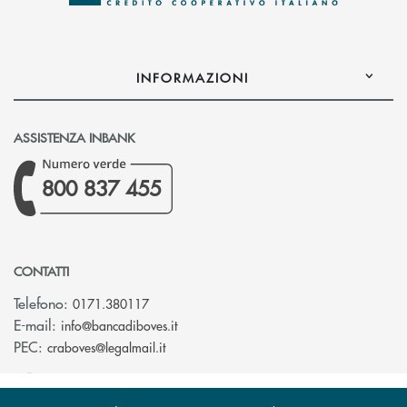
INFORMAZIONI
ASSISTENZA INBANK
800 837 455
CONTATTI
Telefono:
0171.380117
(si apre l’app di posta elettronica)
E-mail:
info@bancadiboves.it
(si apre l’app di posta elettronica)
PEC:
craboves@legalmail.it