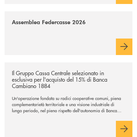
/news/assemblea-federcasse-2026/
Assemblea Federcasse 2026
/news/il-gruppo-cassa-centrale-selezionato-in-esclusiva-per-lacquisto
Il Gruppo Cassa Centrale selezionato in
esclusiva per l'acquisto del 15% di Banca
Cambiano 1884
Un'operazione fondata su radici cooperative comuni, piena
complementarietà territoriale e una visione industriale di
lungo periodo, nel pieno rispetto dell'autonomia di Banca
Cambiano. Nei prossimi giorni verrà avviato il periodo di
negoziazione esclusiva per la finalizzazione dell’operazione.