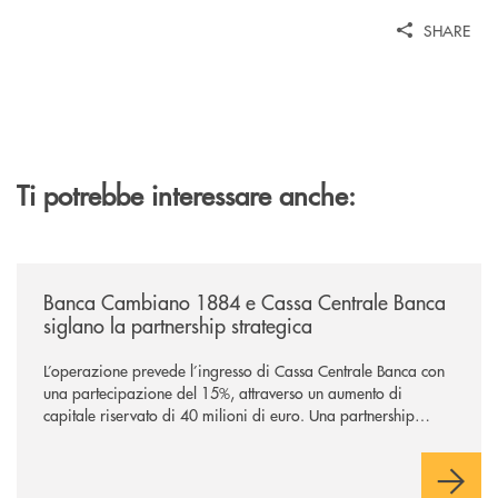
SHARE
Ti potrebbe interessare anche:
/news/banca-cambiano-1884-e-cassa-centrale-banca-siglano-la-partner
Banca Cambiano 1884 e Cassa Centrale Banca
siglano la partnership strategica
L’operazione prevede l’ingresso di Cassa Centrale Banca con
una partecipazione del 15%, attraverso un aumento di
capitale riservato di 40 milioni di euro. Una partnership
industriale strategica, fondata sulla condivisione di valori
comuni e sulla prossimità ai territori, per ampliare l’offerta e
sostenere nuove opportunità di crescita e sviluppo.