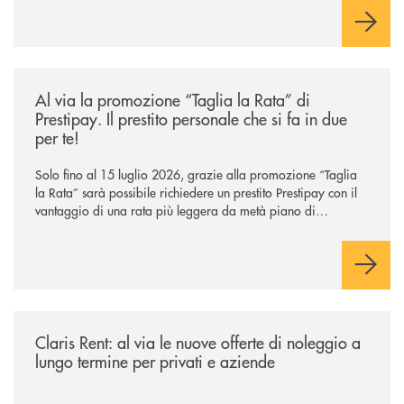
/news/al-via-la-promozione-taglia-la-rata-di-prestipay-il-prestito-perso
Al via la promozione “Taglia la Rata” di
Prestipay. Il prestito personale che si fa in due
per te!
Solo fino al 15 luglio 2026, grazie alla promozione “Taglia
la Rata” sarà possibile richiedere un prestito Prestipay con il
vantaggio di una rata più leggera da metà piano di
rimborso.
/news/claris-rent-al-via-le-nuove-offerte-di-noleggio-a-lungo-termine-p
Claris Rent: al via le nuove offerte di noleggio a
lungo termine per privati e aziende