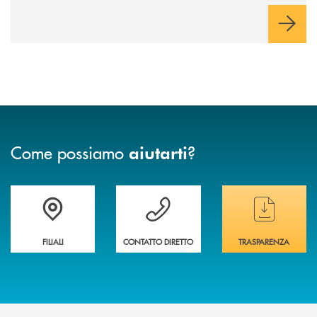
Come possiamo
?
aiutarti
Trova la filiale&nbsp; più vicina a te
Hai bisogno di assistenza immediata ?
Hai bisogno di alcun
FILIALI
CONTATTO DIRETTO
TRASPARENZA