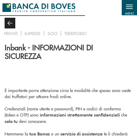
Salta al contenuto principale
MENU
PRIVATI
IMPRESE
SOCI
TERRITORIO
Inbank - INFORMAZIONI DI
SICUREZZA
È importante porre attenzione circa le modalità che spesso sono usate
dai truffatori per attuare frodi online.
Credenziali (nome utente e password), PIN e codici di conferma
(token e OTP) sono
che
informazioni strettamente confidenziali
devi conoscere.
solo tu
Nemmeno la
o un
te li chiederà
tua Banca
servizio di assistenza