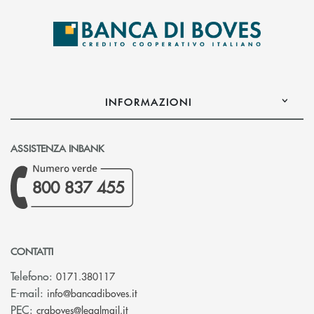
INFORMAZIONI
ASSISTENZA INBANK
800 837 455
CONTATTI
Telefono:
0171.380117
(si apre l’app di posta elettronica)
E-mail:
info@bancadiboves.it
(si apre l’app di posta elettronica)
PEC:
craboves@legalmail.it